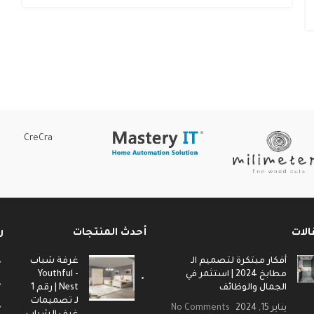
CreCra
الات
أحدث المنتجات
ر
أفكار مبتكرة لتصميم الـ
غرفة شباب
مطابخ 2024 | استثمر في
- Youthful
الجمال والوظائف
Nest | رقم 1
لـ تصميمات
يناير 15, 2024
No Comments