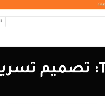
0102
أخ
لاسيك
وم
ودرن
يو كلاسيك