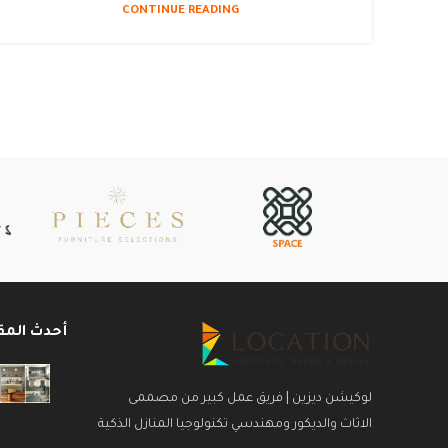
CONTINUE READING
أحدث المق
لوكيشن ديزين | فريق عمل كبير من مصممى
الاثاث والديكور ومهندسي تكنولوجيا المنازل الذكية