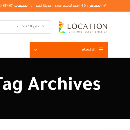
المعرض :
40 أحمد قاسم جوده - مدينة نصر
المبيعات:
2465467
الاقسام
غرف نوم ك
Tag Archives: تصميم تسريحة غرف ن
غرف نوم م
غرف نوم ن