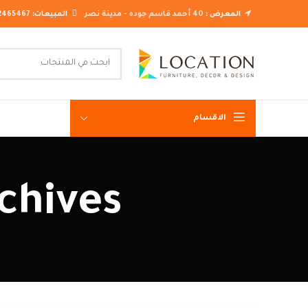
المعرض :
40 أحمد قاسم جوده - مدينة نصر
المبيعات:
2465467
الاقسام
غرف نوم ك
Tag Archives
غرف نوم م
غرف نوم ن