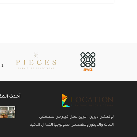
أحدث المق
لوكيشن ديزين | فريق عمل كبير من مصممى
الاثاث والديكور ومهندسي تكنولوجيا المنازل الذكية