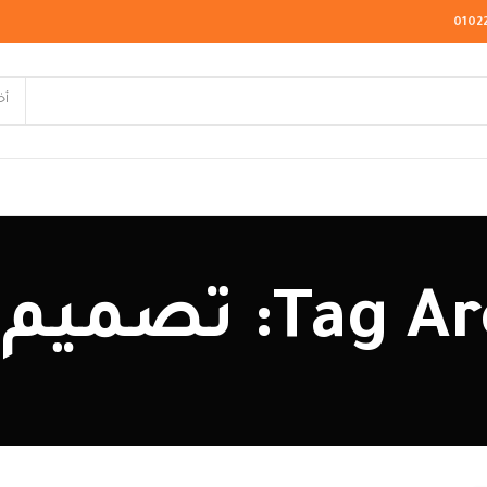
0102
أخ
لاسيك
: تصميم داخلى
ودرن
يو كلاسيك