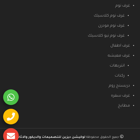
غرف نوم
غرف نوم كلاسيك
غرف نوم مودرن
غرف نوم نيو كلاسيك
غرف اطفال
غرف معيشه
انتريهات
ركنات
دريسنج روم
غرف سفره
مطابخ
جميع الحقوق محفوظة
لوكيشن ديزين للتصميمات والديكور والاثاث