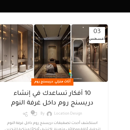
03
أغسطس
,
أثاث منزلي
دريسنج روم
10 أفكار تساعدك في إنشاء
دريسنج روم داخل غرفة النوم
0
By
Location Design
استكشف أحدث تصميمات دريسنج روم داخل غرفة النوم
لتحقيق أناقة ووظائف متميزة. اكتشف أفكارًا مبتكرة للتخزين،