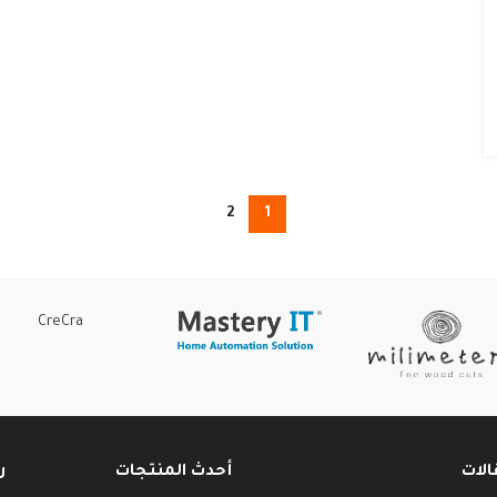
2
1
CreCra
الات
أحدث المنتجات
ر