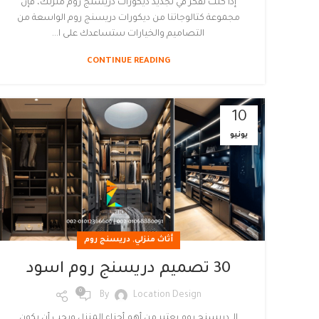
إذا كنت تفكر في تجديد ديكورات دريسنج روم منزلك، فإن
مجموعة كتالوجاتنا من ديكورات دريسنج روم الواسعة من
التصاميم والخيارات ستساعدك على ا...
CONTINUE READING
10
يونيو
,
أثاث منزلي
دريسنج روم
30 تصميم دريسنج روم اسود
0
By
Location Design
الـ دريسنج روم يعتبر من أهم أجزاء المنزل ويجب أن يكون