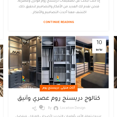
إذا كنت تبحث عن تصميمات دريسنج روم مودرن وعصرية،
فنحن نقدم لك العديد من الأفكار والتصاميم لتحقيق ذلك.
اكتشف معنا أحدث التصاميم والأفكار...
CONTINUE READING
10
يونيو
,
أثاث منزلي
دريسنج روم
كتالوج دريسنج روم عصري وأنيق
0
By
Location Design
عندما يتعلق الأمر بأولويات التجديد لأصحاب المنازل، فبفضل