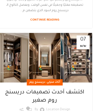
تصميمه عمليًا وجميلًا في نفس الوقت. وبفضل كتالوج الـ
دريسنج روم اسود الذي يتضمن م...
CONTINUE READING
07
يونيو
,
أثاث منزلي
دريسنج روم
اكتشف أحدث تصميمات دريسنج
روم صغير
0
By
Location Design