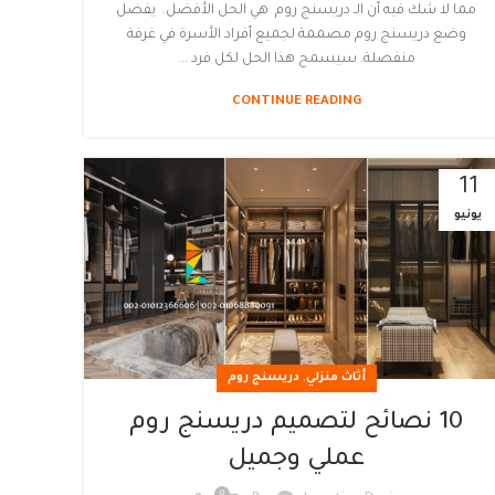
مما لا شك فيه أن الـ دريسنج روم هي الحل الأفضل. يفضل
وضع دريسنج روم مصممة لجميع أفراد الأسرة في غرفة
منفصلة. سيسمح هذا الحل لكل فرد ...
CONTINUE READING
11
يونيو
,
أثاث منزلي
دريسنج روم
10 نصائح لتصميم دريسنج روم
عملي وجميل
0