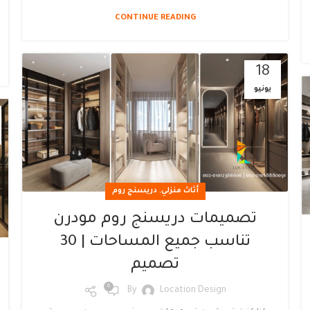
CONTINUE READING
18
يونيو
,
أثاث منزلي
دريسنج روم
تصميمات دريسنج روم مودرن
تناسب جميع المساحات | 30
تصميم
0
By
Location Design