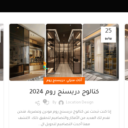
25
يوليو
,
أثاث منزلي
دريسنج روم
كتالوج دريسنج روم 2024
0
By
Location Design
إذا كنت تبحث عن كتالوج دريسنج روم مودرن وعصرية، فنحن
نقدم لك العديد من الأفكار والتصاميم لتحقيق ذلك. اكتشف
معنا أحدث التصاميم لتحويل ال...