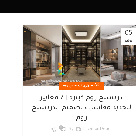
05
يوليو
,
أثاث منزلي
دريسنج روم
دريسنج روم كبيرة | 7 معايير
لتحديد مقاسات تصميم الدريسنج
روم
0
By
Location Design