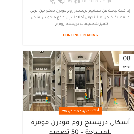
By
Location Design
إذا كنت تبحث عن تصميم دريسنج روم مودرن تجمع بين الرقي
والعملية، فنحن هنا لتحويل أحلامك إلى واقع ملموس. فنحن
نتميز بتصميمات دريسنج روم م...
CONTINUE READING
08
يونيو
,
أثاث منزلي
دريسنج روم
أشكال دريسنج روم مودرن موفرة
للمساحة – 50 تصميم