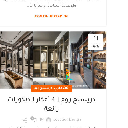
والإضاءة الساحرة، والمرايا الأ...
CONTINUE READING
11
يونيو
,
أثاث منزلي
دريسنج روم
دريسنج روم | 4 أفكار لـ ديكورات
رائعة
0
By
Location Design