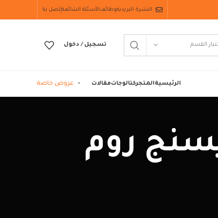
النشرة البريدية
وظائف
الأسئلة الشائعة
إتصل بنا
تيار القسم
تسجيل / دخول
عروض خاصة
الرئيسية
المتجر
كتالوجات
مقالات
يم دريسنج روم