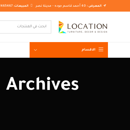
المعرض :
40 أحمد قاسم جوده - مدينة نصر
المبيعات:
2465467
الاقسام
غرف نوم ك
غرف نوم م
غرف نوم ن