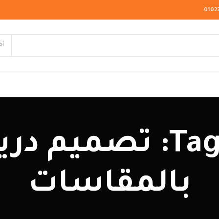
0102
أخ
لاسيك
Tag Archives: تصم
ودرن
يو كلاسيك
بالمقاسات