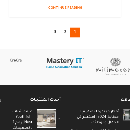
CONTINUE READING
3
2
1
CreCra
الات
أحدث المنتجات
ر
أفكار مبتكرة لتصميم الـ
غرفة شباب
مطابخ 2024 | استثمر في
- Youthful
الجمال والوظائف
Nest | رقم 1
لـ تصميمات