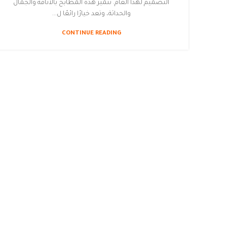
التصميم لهذا العام. تتميز هذه المطابخ بالأناقة والجمال
والحداثة، وتعد خيارًا رائعًا ل...
CONTINUE READING