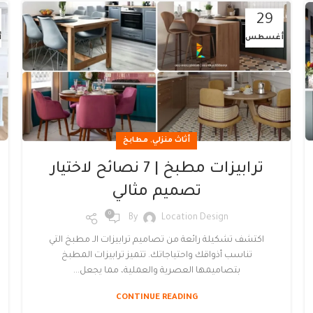
29
أغسطس
أ
,
أثاث منزلي
مطابخ
ترابيزات مطبخ | 7 نصائح لاختيار
تصميم مثالي
0
By
Location Design
اكتشف تشكيلة رائعة من تصاميم ترابيزات الـ مطبخ التي
تناسب أذواقك واحتياجاتك. تتميز ترابيزات المطبخ
بتصاميمها العصرية والعملية، مما يجعل...
CONTINUE READING