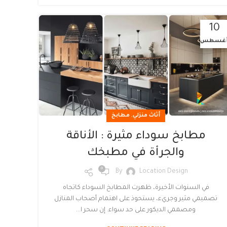
10
غسطس
,
أثاث منزلي
مطابخ
مطابخ سوداء مثيرة : الأناقة
والجرأة في مطبخك
0
By
Location Design
في السنوات الأخيرة، ظهرت المطابخ السوداء كاتجاه
تصميمي مثير وجريء، يستحوذ على اهتمام أصحاب المنازل
ومصممي الديكور على حد سواء. إن سحر ا...