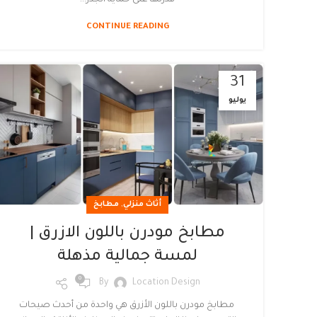
CONTINUE READING
31
يوليو
,
أثاث منزلي
مطابخ
مطابخ مودرن باللون الازرق |
لمسة جمالية مذهلة
0
By
Location Design
مطابخ مودرن باللون الأزرق هي واحدة من أحدث صيحات