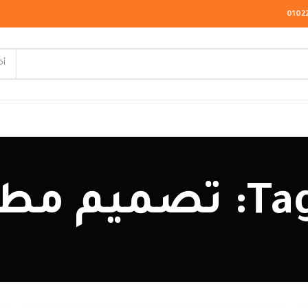
0102
أخ
لاسيك
خ مفتوح
ودرن
يو كلاسيك