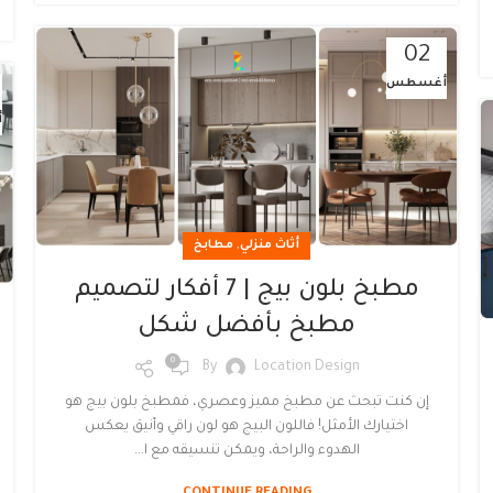
02
أغسطس
أ
,
أثاث منزلي
مطابخ
مطبخ بلون بيج | 7 أفكار لتصميم
مطبخ بأفضل شكل
0
By
Location Design
إن كنت تبحث عن مطبخ مميز وعصري، فمطبخ بلون بيج هو
اختيارك الأمثل! فاللون البيج هو لون راقي وأنيق يعكس
الهدوء والراحة، ويمكن تنسيقه مع ا...