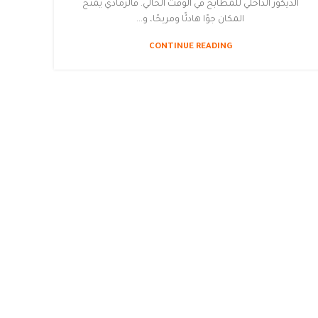
الديكور الداخلي للمطابخ في الوقت الحالي. فالرمادي يمنح
المكان جوًا هادئًا ومريحًا، و...
CONTINUE READING