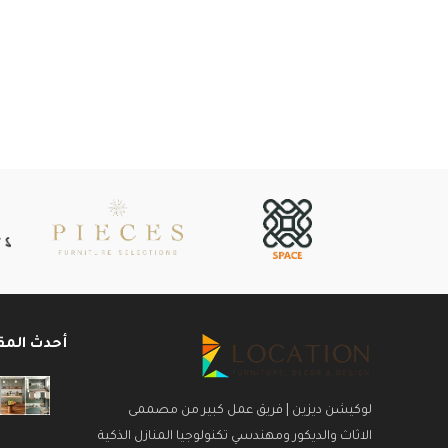
أحدث المق
لوكيشن ديزين | فريق عمل كبير من مصممى
الاثاث والديكور ومهندسي تكنولوجيا المنازل الذكية