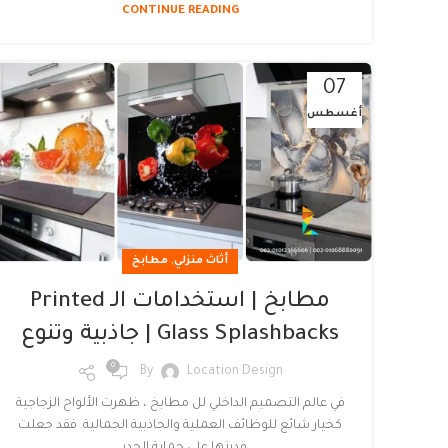
CONTINUE READING
07
أغسطس
,
أثاث منزلي
مطابخ
مطابخ | استخدامات الـ Printed
Glass Splashbacks | جاذبية وتنوع
0
By
Location Design
في عالم التصميم الداخلي لل مطابخ ، ظهرت الألواح الزجاجية
كخيار شائع للوظائف العملية والجاذبية الجمالية. فقد جعلت
قدرتها على حماية الجدر...