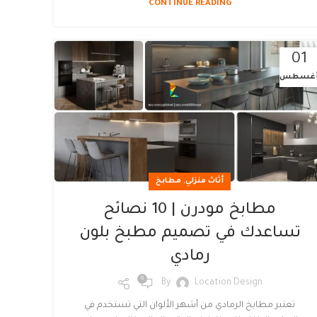
CONTINUE READING
01
غسطس
,
أثاث منزلي
مطابخ
مطابخ مودرن | 10 نصائح
تساعدك في تصميم مطبخ بلون
رمادي
0
By
Location Design
تعتبر مطابخ الرمادي من أشهر الألوان التي تستخدم في