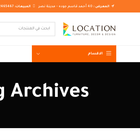
المعرض :
40 أحمد قاسم جوده - مدينة نصر
المبيعات:
2465467
الاقسام
غرف نوم ك
Tag Archives: تصميم مطب
غرف نوم م
غرف نوم ن