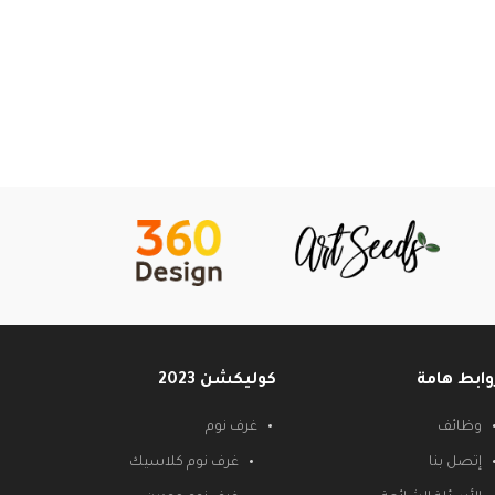
وابط هامة
كوليكشن 2023
وظائف
غرف نوم
إتصل بنا
غرف نوم كلاسيك