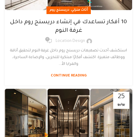
,
أثاث منزلي
دريسنج روم
10 أفكار تساعدك في إنشاء دريسنج روم داخل
غرفة النوم
0
Location Design
استكشف أحدث تصميمات دريسنج روم داخل غرفة النوم لتحقيق أناقة
ووظائف متميزة. اكتشف أفكارًا مبتكرة للتخزين، والإضاءة الساحرة،
والمرايا الأ...
CONTINUE READING
25
يوليو