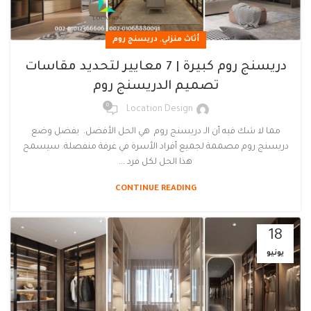
,
أثاث منزلي
دريسنج روم
دريسنج روم كبيرة | 7 معايير لتحديد مقاسات
تصميم الدريسنج روم
0
Location Design
مما لا شك فيه أن الـ دريسنج روم هي الحل الأفضل. يفضل وضع
دريسنج روم مصممة لجميع أفراد الأسرة في غرفة منفصلة. سيسمح
هذا الحل لكل فرد ...
CONTINUE READING
18
يونيو