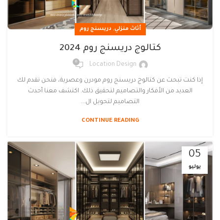
,
أثاث منزلي
دريسنج روم
كتالوج دريسنج روم 2024
0
Location Design
إذا كنت تبحث عن كتالوج دريسنج روم مودرن وعصرية، فنحن نقدم لك
العديد من الأفكار والتصاميم لتحقيق ذلك. اكتشف معنا أحدث
التصاميم لتحويل ال...
CONTINUE READING
05
يوليو