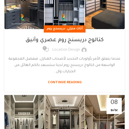
,
أثاث منزلي
دريسنج روم
كتالوج دريسنج روم عصري وأنيق
0
Location Design
عندما يتعلق الأمر بأولويات التجديد لأصحاب المنازل، فبفضل المجموعة
الواسعة من كتالوج دريسنج روم لدينا ستسعد بالكم الهائل من
الخيارات وال...
CONTINUE READING
08
يونيو