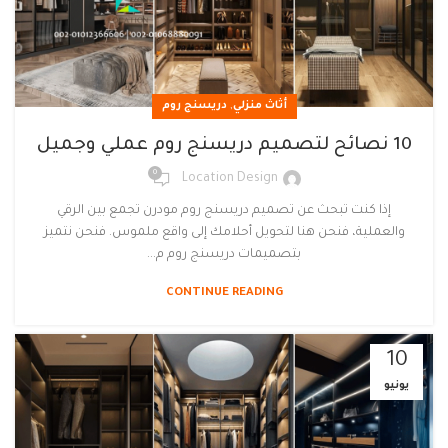
,
أثاث منزلي
دريسنج روم
10 نصائح لتصميم دريسنج روم عملي وجميل
0
Location Design
إذا كنت تبحث عن تصميم دريسنج روم مودرن تجمع بين الرقي
والعملية، فنحن هنا لتحويل أحلامك إلى واقع ملموس. فنحن نتميز
بتصميمات دريسنج روم م...
CONTINUE READING
10
يونيو