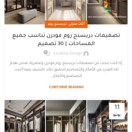
,
أثاث منزلي
دريسنج روم
تصميمات دريسنج روم مودرن تناسب جميع
المساحات | 30 تصميم
0
Location Design
إذا كنت تبحث عن تصميمات دريسنج روم مودرن وعصرية، فنحن نقدم
لك العديد من الأفكار والتصاميم لتحقيق ذلك. اكتشف معنا أحدث
التصاميم والأفكار...
CONTINUE READING
11
يونيو