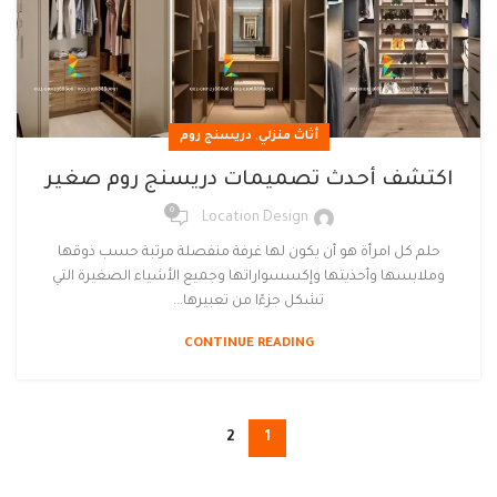
,
أثاث منزلي
دريسنج روم
اكتشف أحدث تصميمات دريسنج روم صغير
0
Location Design
حلم كل امرأة هو أن يكون لها غرفة منفصلة مرتبة حسب ذوقها
وملابسها وأحذيتها وإكسسواراتها وجميع الأشياء الصغيرة التي
تشكل جزءًا من تعبيرها...
CONTINUE READING
2
1