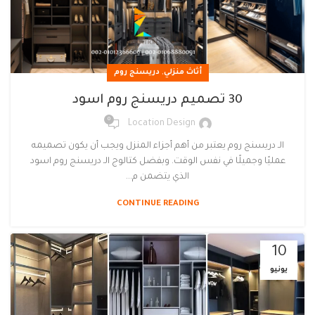
,
أثاث منزلي
دريسنج روم
30 تصميم دريسنج روم اسود
0
Location Design
الـ دريسنج روم يعتبر من أهم أجزاء المنزل ويجب أن يكون تصميمه
عمليًا وجميلًا في نفس الوقت. وبفضل كتالوج الـ دريسنج روم اسود
الذي يتضمن م...
CONTINUE READING
10
يونيو