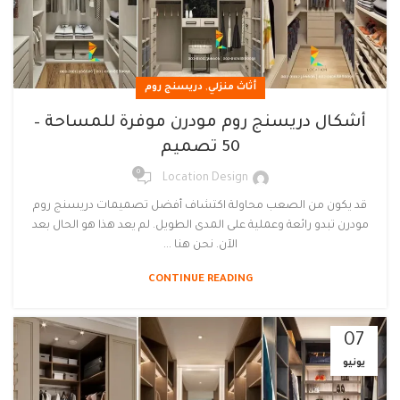
,
أثاث منزلي
دريسنج روم
أشكال دريسنج روم مودرن موفرة للمساحة –
50 تصميم
0
Location Design
قد يكون من الصعب محاولة اكتشاف أفضل تصميمات دريسنج روم
مودرن تبدو رائعة وعملية على المدى الطويل. لم يعد هذا هو الحال بعد
الآن. نحن هنا ...
CONTINUE READING
07
يونيو