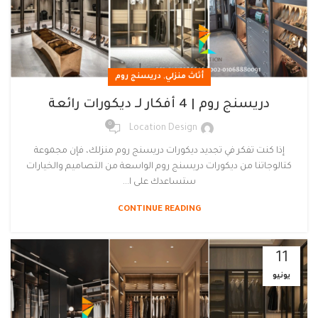
,
أثاث منزلي
دريسنج روم
دريسنج روم | 4 أفكار لـ ديكورات رائعة
0
Location Design
إذا كنت تفكر في تجديد ديكورات دريسنج روم منزلك، فإن مجموعة
كتالوجاتنا من ديكورات دريسنج روم الواسعة من التصاميم والخيارات
ستساعدك على ا...
CONTINUE READING
11
يونيو