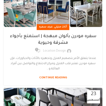
,
أثاث منزلي
غرف سفره
سفره مودرن بألوان مبهجة | استمتع بأجواء
مشرقة وحيوية
0
Location Design
عندما يتعلق الأمر بتصميم المنزل وتجهيزه بالأثاث والديكورات، فإن
سفره مودرن تعتبر قلب المنزل ومركز الاجتماع والتواصل بين أفراد
العائلة و...
CONTINUE READING
23
أغسطس