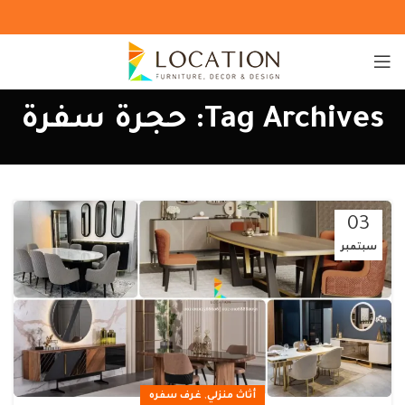
Tag Archives: حجرة سفرة
03
سبتمبر
,
أثاث منزلي
غرف سفره