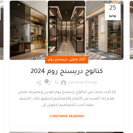
25
يوليو
,
أثاث منزلي
دريسنج روم
كتالوج دريسنج روم 2024
0
By
Location Design
إذا كنت تبحث عن كتالوج دريسنج روم مودرن وعصرية، فنحن
نقدم لك العديد من الأفكار والتصاميم لتحقيق ذلك. اكتشف
معنا أحدث التصاميم لتحويل ال...
CONTINUE READING