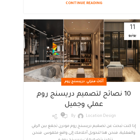
CONTINUE READING
11
يونيو
,
أثاث منزلي
دريسنج روم
10 نصائح لتصميم دريسنج روم
عملي وجميل
0
By
Location Design
إذا كنت تبحث عن تصميم دريسنج روم مودرن تجمع بين الرقي
والعملية، فنحن هنا لتحويل أحلامك إلى واقع ملموس. فنحن
نتميز بتصميمات دريسنج روم م...