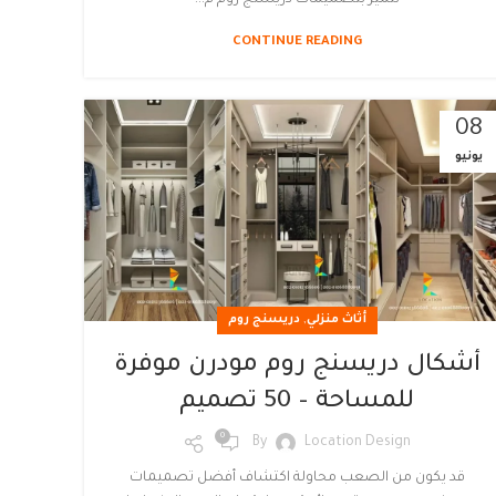
CONTINUE READING
08
يونيو
,
أثاث منزلي
دريسنج روم
أشكال دريسنج روم مودرن موفرة
للمساحة – 50 تصميم
0
By
Location Design
قد يكون من الصعب محاولة اكتشاف أفضل تصميمات