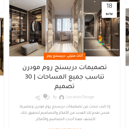
18
يونيو
,
أثاث منزلي
دريسنج روم
تصميمات دريسنج روم مودرن
تناسب جميع المساحات | 30
تصميم
0
By
Location Design
إذا كنت تبحث عن تصميمات دريسنج روم مودرن وعصرية،
فنحن نقدم لك العديد من الأفكار والتصاميم لتحقيق ذلك.
اكتشف معنا أحدث التصاميم والأفكار...