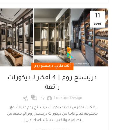
11
يونيو
,
أثاث منزلي
دريسنج روم
دريسنج روم | 4 أفكار لـ ديكورات
رائعة
0
By
Location Design
إذا كنت تفكر في تجديد ديكورات دريسنج روم منزلك، فإن
مجموعة كتالوجاتنا من ديكورات دريسنج روم الواسعة من
التصاميم والخيارات ستساعدك على ا...