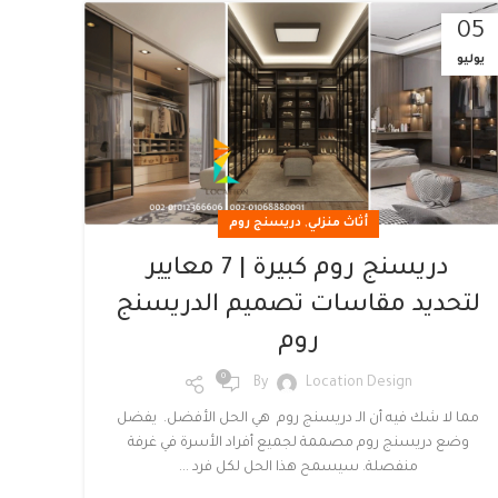
05
يوليو
,
أثاث منزلي
دريسنج روم
دريسنج روم كبيرة | 7 معايير
لتحديد مقاسات تصميم الدريسنج
روم
0
By
Location Design
مما لا شك فيه أن الـ دريسنج روم هي الحل الأفضل. يفضل
وضع دريسنج روم مصممة لجميع أفراد الأسرة في غرفة
منفصلة. سيسمح هذا الحل لكل فرد ...