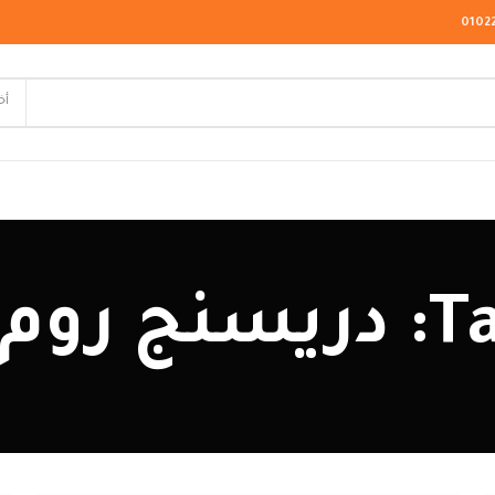
0102
أخ
لاسيك
للبيع
ودرن
يو كلاسيك