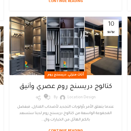
CONTINUE READING
10
يونيو
,
أثاث منزلي
دريسنج روم
كتالوج دريسنج روم عصري وأنيق
0
By
Location Design
عندما يتعلق الأمر بأولويات التجديد لأصحاب المنازل، فبفضل
المجموعة الواسعة من كتالوج دريسنج روم لدينا ستسعد
بالكم الهائل من الخيارات وال...