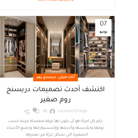
CONTINUE READING
07
يونيو
,
أثاث منزلي
دريسنج روم
اكتشف أحدث تصميمات دريسنج
روم صغير
0
By
Location Design
حلم كل امرأة هو أن يكون لها غرفة منفصلة مرتبة حسب
ذوقها وملابسها وأحذيتها وإكسسواراتها وجميع الأشياء
الصغيرة التي تشكل جزءًا من تعبيرها...