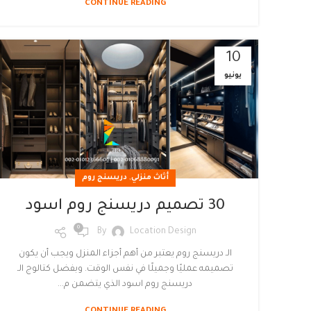
CONTINUE READING
10
يونيو
,
أثاث منزلي
دريسنج روم
30 تصميم دريسنج روم اسود
0
By
Location Design
الـ دريسنج روم يعتبر من أهم أجزاء المنزل ويجب أن يكون
تصميمه عمليًا وجميلًا في نفس الوقت. وبفضل كتالوج الـ
دريسنج روم اسود الذي يتضمن م...