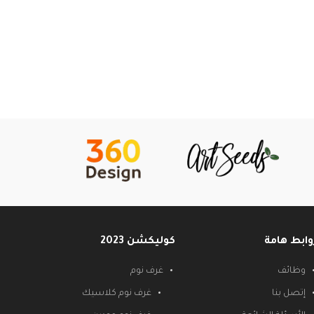
وابط هامة
كوليكشن 2023
وظائف
غرف نوم
إتصل بنا
غرف نوم كلاسيك