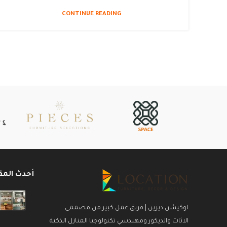
CONTINUE READING
أحدث المق
لوكيشن ديزين | فريق عمل كبير من مصممى
الاثاث والديكور ومهندسي تكنولوجيا المنازل الذكية