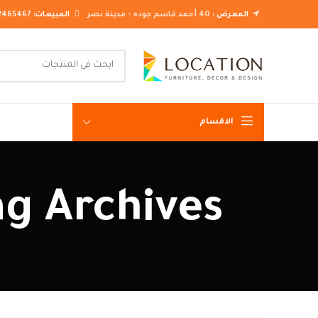
المعرض :
40 أحمد قاسم جوده - مدينة نصر
المبيعات:
2465467
الاقسام
غرف نوم ك
Tag Archives: دريسنج روم جاهز 
غرف نوم م
غرف نوم ن