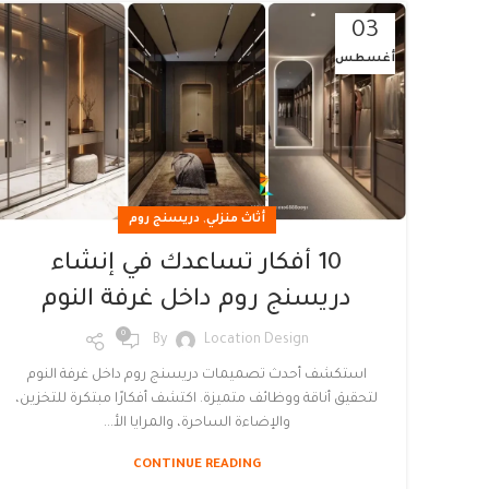
03
أغسطس
,
أثاث منزلي
دريسنج روم
10 أفكار تساعدك في إنشاء
دريسنج روم داخل غرفة النوم
0
By
Location Design
استكشف أحدث تصميمات دريسنج روم داخل غرفة النوم
لتحقيق أناقة ووظائف متميزة. اكتشف أفكارًا مبتكرة للتخزين،
والإضاءة الساحرة، والمرايا الأ...
CONTINUE READING