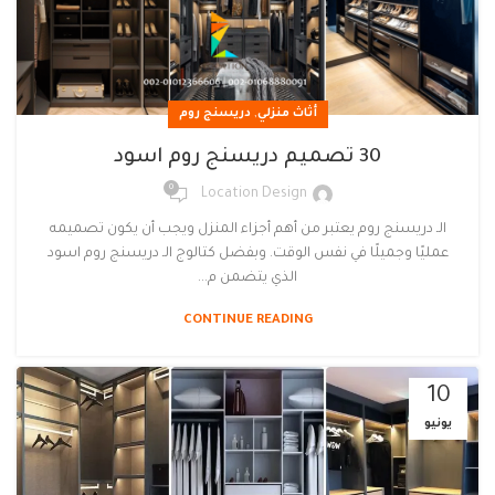
,
أثاث منزلي
دريسنج روم
30 تصميم دريسنج روم اسود
0
Location Design
الـ دريسنج روم يعتبر من أهم أجزاء المنزل ويجب أن يكون تصميمه
عمليًا وجميلًا في نفس الوقت. وبفضل كتالوج الـ دريسنج روم اسود
الذي يتضمن م...
CONTINUE READING
10
يونيو