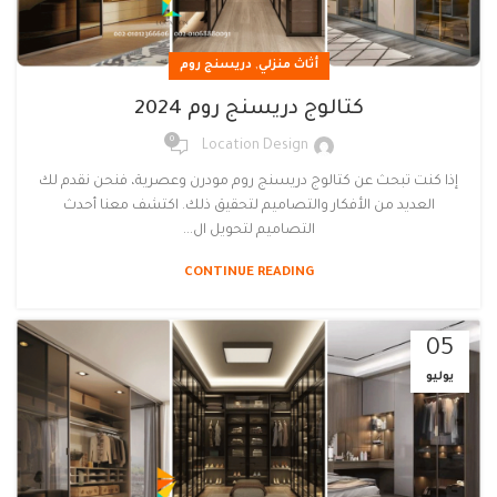
,
أثاث منزلي
دريسنج روم
كتالوج دريسنج روم 2024
0
Location Design
إذا كنت تبحث عن كتالوج دريسنج روم مودرن وعصرية، فنحن نقدم لك
العديد من الأفكار والتصاميم لتحقيق ذلك. اكتشف معنا أحدث
التصاميم لتحويل ال...
CONTINUE READING
05
يوليو