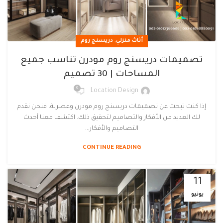
,
أثاث منزلي
دريسنج روم
تصميمات دريسنج روم مودرن تناسب جميع
المساحات | 30 تصميم
0
Location Design
إذا كنت تبحث عن تصميمات دريسنج روم مودرن وعصرية، فنحن نقدم
لك العديد من الأفكار والتصاميم لتحقيق ذلك. اكتشف معنا أحدث
التصاميم والأفكار...
CONTINUE READING
11
يونيو