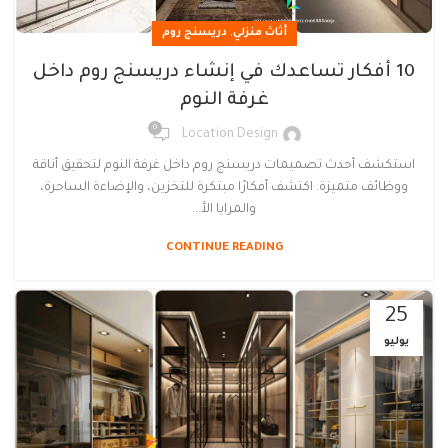
,
أثاث منزلي
دريسنج روم
10 أفكار تساعدك في إنشاء دريسنج روم داخل
غرفة النوم
0
Location Design
استكشف أحدث تصميمات دريسنج روم داخل غرفة النوم لتحقيق أناقة
ووظائف متميزة. اكتشف أفكارًا مبتكرة للتخزين، والإضاءة الساحرة،
والمرايا الأ...
CONTINUE READING
25
يوليو