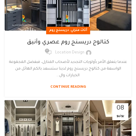
,
أثاث منزلي
دريسنج روم
كتالوج دريسنج روم عصري وأنيق
0
Location Design
عندما يتعلق الأمر بأولويات التجديد لأصحاب المنازل، فبفضل المجموعة
الواسعة من كتالوج دريسنج روم لدينا ستسعد بالكم الهائل من
الخيارات وال...
CONTINUE READING
08
يونيو