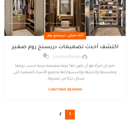
,
أثاث منزلي
دريسنج روم
اكتشف أحدث تصميمات دريسنج روم صغير
0
Location Design
حلم كل امرأة هو أن يكون لها غرفة منفصلة مرتبة حسب ذوقها
وملابسها وأحذيتها وإكسسواراتها وجميع الأشياء الصغيرة التي
تشكل جزءًا من تعبيرها...
CONTINUE READING
2
1