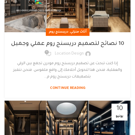
,
أثاث منزلي
دريسنج روم
10 نصائح لتصميم دريسنج روم عملي وجميل
0
Location Design
إذا كنت تبحث عن تصميم دريسنج روم مودرن تجمع بين الرقي
والعملية، فنحن هنا لتحويل أحلامك إلى واقع ملموس. فنحن نتميز
بتصميمات دريسنج روم م...
CONTINUE READING
10
يونيو