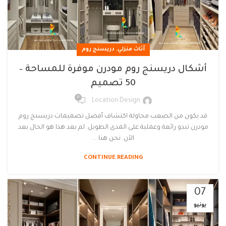
,
أثاث منزلي
دريسنج روم
أشكال دريسنج روم مودرن موفرة للمساحة –
50 تصميم
0
Location Design
قد يكون من الصعب محاولة اكتشاف أفضل تصميمات دريسنج روم
مودرن تبدو رائعة وعملية على المدى الطويل. لم يعد هذا هو الحال بعد
الآن. نحن هنا ...
CONTINUE READING
07
يونيو