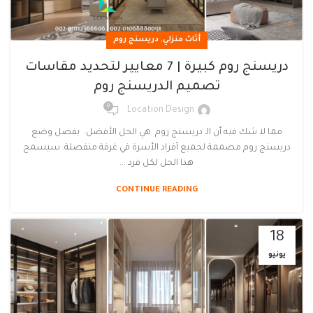
,
أثاث منزلي
دريسنج روم
دريسنج روم كبيرة | 7 معايير لتحديد مقاسات
تصميم الدريسنج روم
0
Location Design
مما لا شك فيه أن الـ دريسنج روم هي الحل الأفضل. يفضل وضع
دريسنج روم مصممة لجميع أفراد الأسرة في غرفة منفصلة. سيسمح
هذا الحل لكل فرد ...
CONTINUE READING
18
يونيو