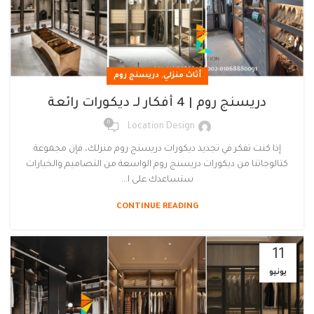
,
أثاث منزلي
دريسنج روم
دريسنج روم | 4 أفكار لـ ديكورات رائعة
0
Location Design
إذا كنت تفكر في تجديد ديكورات دريسنج روم منزلك، فإن مجموعة
كتالوجاتنا من ديكورات دريسنج روم الواسعة من التصاميم والخيارات
ستساعدك على ا...
CONTINUE READING
11
يونيو