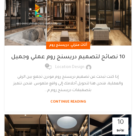
,
أثاث منزلي
دريسنج روم
10 نصائح لتصميم دريسنج روم عملي وجميل
0
Location Design
إذا كنت تبحث عن تصميم دريسنج روم مودرن تجمع بين الرقي
والعملية، فنحن هنا لتحويل أحلامك إلى واقع ملموس. فنحن نتميز
بتصميمات دريسنج روم م...
CONTINUE READING
10
يونيو