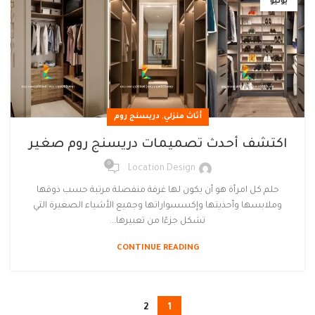
يونيو
,
أثاث منزلي
دريسنج روم
اكتشف أحدث تصميمات دريسنج روم صغير
0
Location Design
حلم كل امرأة هو أن يكون لها غرفة منفصلة مرتبة حسب ذوقها
وملابسها وأحذيتها وإكسسواراتها وجميع الأشياء الصغيرة التي
تشكل جزءًا من تعبيرها...
CONTINUE READING
2
1