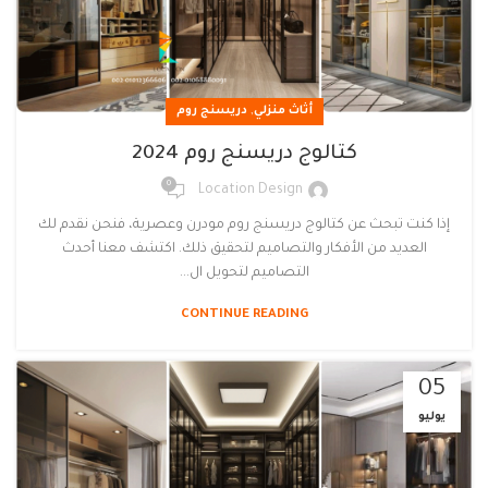
,
أثاث منزلي
دريسنج روم
كتالوج دريسنج روم 2024
0
Location Design
إذا كنت تبحث عن كتالوج دريسنج روم مودرن وعصرية، فنحن نقدم لك
العديد من الأفكار والتصاميم لتحقيق ذلك. اكتشف معنا أحدث
التصاميم لتحويل ال...
CONTINUE READING
05
يوليو