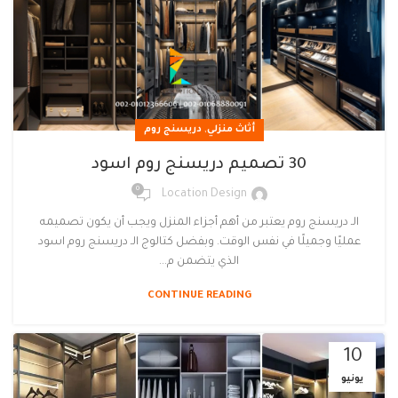
,
أثاث منزلي
دريسنج روم
30 تصميم دريسنج روم اسود
0
Location Design
الـ دريسنج روم يعتبر من أهم أجزاء المنزل ويجب أن يكون تصميمه
عمليًا وجميلًا في نفس الوقت. وبفضل كتالوج الـ دريسنج روم اسود
الذي يتضمن م...
CONTINUE READING
10
يونيو