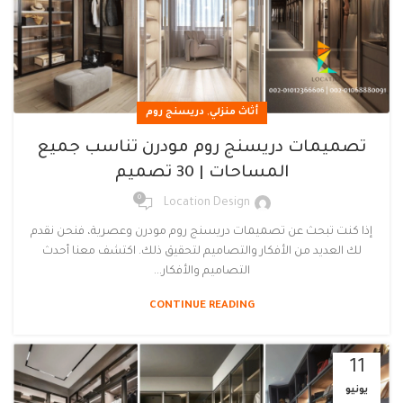
,
أثاث منزلي
دريسنج روم
تصميمات دريسنج روم مودرن تناسب جميع
المساحات | 30 تصميم
0
Location Design
إذا كنت تبحث عن تصميمات دريسنج روم مودرن وعصرية، فنحن نقدم
لك العديد من الأفكار والتصاميم لتحقيق ذلك. اكتشف معنا أحدث
التصاميم والأفكار...
CONTINUE READING
11
يونيو