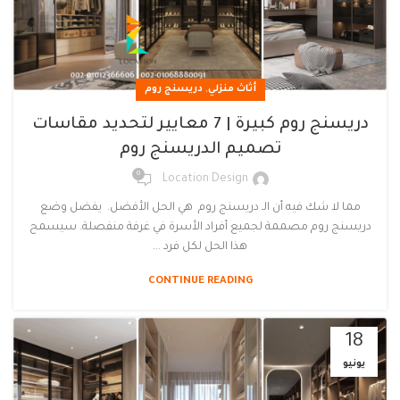
,
أثاث منزلي
دريسنج روم
دريسنج روم كبيرة | 7 معايير لتحديد مقاسات
تصميم الدريسنج روم
0
Location Design
مما لا شك فيه أن الـ دريسنج روم هي الحل الأفضل. يفضل وضع
دريسنج روم مصممة لجميع أفراد الأسرة في غرفة منفصلة. سيسمح
هذا الحل لكل فرد ...
CONTINUE READING
18
يونيو