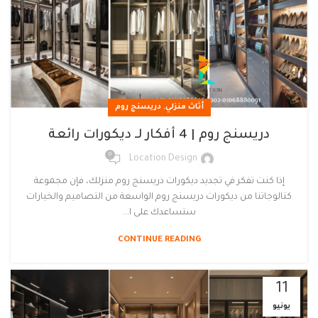
,
أثاث منزلي
دريسنج روم
دريسنج روم | 4 أفكار لـ ديكورات رائعة
0
Location Design
إذا كنت تفكر في تجديد ديكورات دريسنج روم منزلك، فإن مجموعة
كتالوجاتنا من ديكورات دريسنج روم الواسعة من التصاميم والخيارات
ستساعدك على ا...
CONTINUE READING
11
يونيو