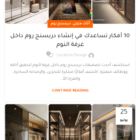
,
أثاث منزلي
دريسنج روم
10 أفكار تساعدك في إنشاء دريسنج روم داخل
غرفة النوم
0
Location Design
استكشف أحدث تصميمات دريسنج روم داخل غرفة النوم لتحقيق أناقة
ووظائف متميزة. اكتشف أفكارًا مبتكرة للتخزين، والإضاءة الساحرة،
والمرايا الأ...
CONTINUE READING
25
يوليو