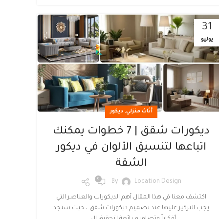
31
يوليو
,
أثاث منزلي
ديكور
ديكورات شقق | 7 خطوات يمكنك
اتباعها لتنسيق الألوان في ديكور
الشقة
0
By
Location Design
اكتشف معنا في هذا المقال أهم الديكورات والعناصر التي
يجب التركيز عليها عند تصميم ديكورات شقق ، حيث ستجد
أفكاراً وتصاميم رائعة لتحقيق ال...