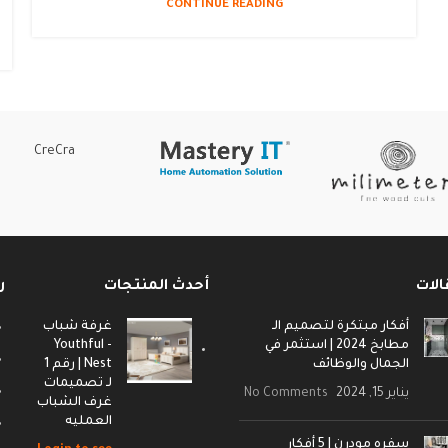
CONTINUE READING
CreCra
الات
أحدث المنتجات
ر
أفكار مبتكرة لتصميم الـ
غرفة شباب
مطابخ 2024 | استثمر في
- Youthful
الجمال والوظائف
Nest | رقم 1
لـ تصميمات
يناير 15, 2024
No Comments
غرف الشباب
العمليه
سفره مودرن | 5 أفكار