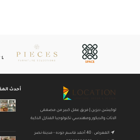
أحدث المق
لوكيشن ديزين | فريق عمل كبير من مصممى
الاثاث والديكور ومهندسي تكنولوجيا المنازل الذكية
المعرض : 40 أحمد قاسم جوده - مدينة نصر