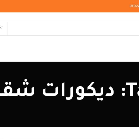
0102
أخ
لاسيك
ائس
ودرن
يو كلاسيك