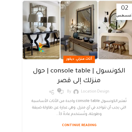
02
غسطس
,
أثاث منزلي
ديكور
الكونسول | console table | حول
منزلك إلى قصر
0
By
Location Design
تُعتبر الكونسول console table واحدة من الأثاث الأساسية
التي يجب أن تتواجد في أي منزل. وهي عبارة عن طاولة ضيقة
وطويلة، وتُستخدم عادةً كأ...
CONTINUE READING