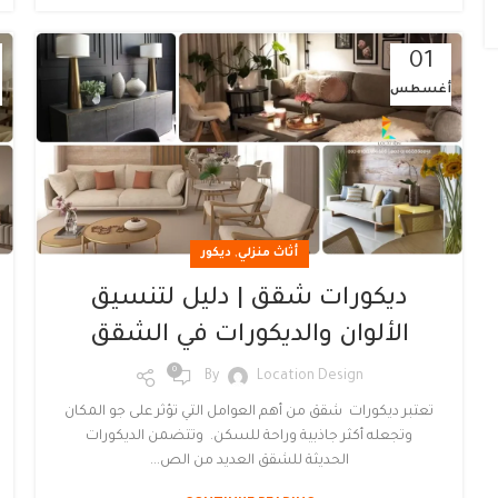
01
أغسطس
,
أثاث منزلي
ديكور
ديكورات شقق | دليل لتنسيق
الألوان والديكورات في الشقق
0
By
Location Design
تعتبر ديكورات شقق من أهم العوامل التي تؤثر على جو المكان
وتجعله أكثر جاذبية وراحة للسكن. وتتضمن الديكورات
الحديثة للشقق العديد من الص...