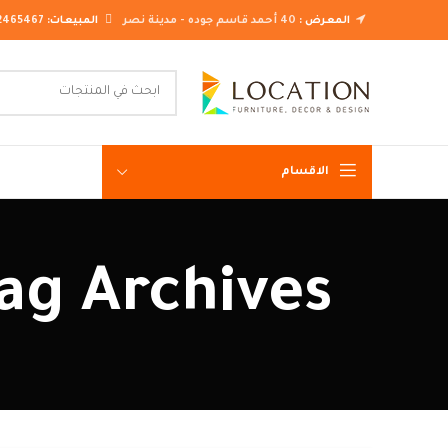
المعرض :
40 أحمد قاسم جوده - مدينة نصر
المبيعات:
2465467
الاقسام
غرف نوم ك
Tag Archives: ديكورات شقق للعر
غرف نوم م
غرف نوم ن