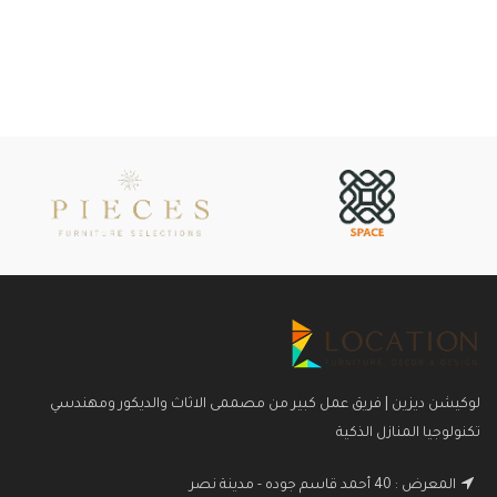
لوكيشن ديزين | فريق عمل كبير من مصممى الاثاث والديكور ومهندسي
تكنولوجيا المنازل الذكية
المعرض : 40 أحمد قاسم جوده - مدينة نصر