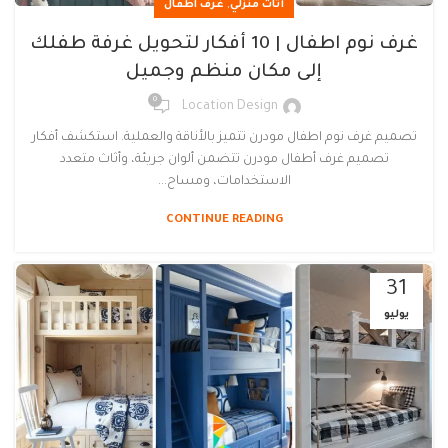
,
أثاث منزلي
غرف اطفال
غرف نوم اطفال | 10 أفكار لتحويل غرفة طفلك
إلى مكان منظم وجميل
0
Location Design
تصميم غرف نوم اطفال مودرن تتميز بالأناقة والعملية. استكشف أفكار
تصميم غرف أطفال مودرن تتضمن ألوان جريئة، وأثاث متعدد
الاستخدامات، ومساح...
CONTINUE READING
31
يوليو