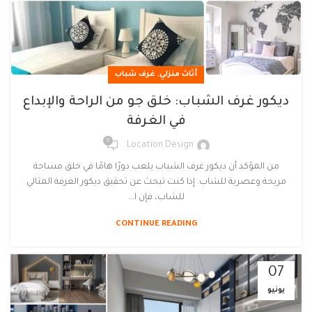
,
أثاث منزلي
غرف شباب
ديكور غرف الشباب: خلق جو من الراحة والإبداع
في الغرفة
0
Location Design
من المؤكد أن ديكور غرف الشباب يلعب دورًا هامًا في خلق مساحة
مريحة وعصرية للشاب. إذا كنت تبحث عن تحقيق ديكور الغرفة المثالي
للشاب، فإن ا...
CONTINUE READING
07
يونيو