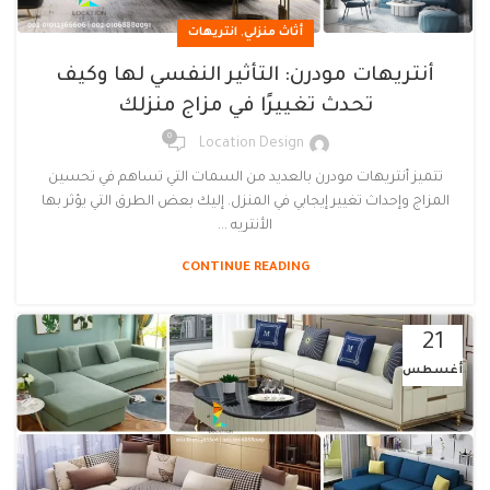
,
أثاث منزلي
انتريهات
أنتريهات مودرن: التأثير النفسي لها وكيف
تحدث تغييرًا في مزاج منزلك
0
Location Design
تتميز أنتريهات مودرن بالعديد من السمات التي تساهم في تحسين
المزاج وإحداث تغيير إيجابي في المنزل. إليك بعض الطرق التي يؤثر بها
الأنتريه ...
CONTINUE READING
21
أغسطس