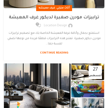
,
أثاث منزلي
غرف معيشه
ترابيزات مودرن صغيرة لديكور غرف المعيشة
0
Location Design
استمتع بجمال وأناقة غرفة المعيشة الخاصة بك مع تصميم ترابيزات
مودرن ديكور صغيرة. تعتبر هذه الترابيزات قطعًا فريدة من نوعها تضفي
لمسة جما...
CONTINUE READING
27
أغسطس