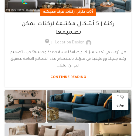
,
,
أثاث منزلي
ركنات
غرف معيشه
ركنة | 5 أشكال مختلفة لركنات يمكن
تصميمها
0
Location Design
هل ترغب في تجديد منزلك وإضافة لمسة جديدة وجميلة؟ جرب تصميم
ركنة جميلة ووظيفية في منزلك باستخدام هذه النصائح العامة لتحقيق
التوازن المثا...
CONTINUE READING
19
يوليو