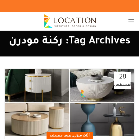
Tag Archives: ركنة مودرن
28
أغسطس
,
أثاث منزلي
غرف معيشه