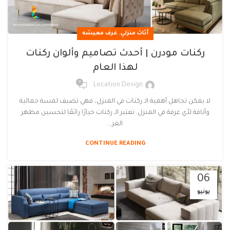
,
أثاث منزلي
غرف معيشه
ركنات مودرن | أحدث تصاميم وألوان ركنات
لهذا العام
0
Location Design
لا يمكن تجاهل أهمية الـ ركنات في المنزل، فهي تضيف لمسة جمالية
وأناقة لأي غرفة في المنزل. تعتبر الـ ركنات خيارًا رائعًا لتحسين مظهر
الغر...
CONTINUE READING
06
يونيو