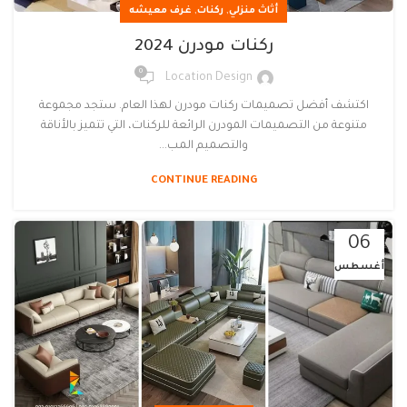
,
,
أثاث منزلي
ركنات
غرف معيشه
ركنات مودرن 2024
0
Location Design
اكتشف أفضل تصميمات ركنات مودرن لهذا العام. ستجد مجموعة
متنوعة من التصميمات المودرن الرائعة للركنات، التي تتميز بالأناقة
والتصميم المب...
CONTINUE READING
06
أغسطس