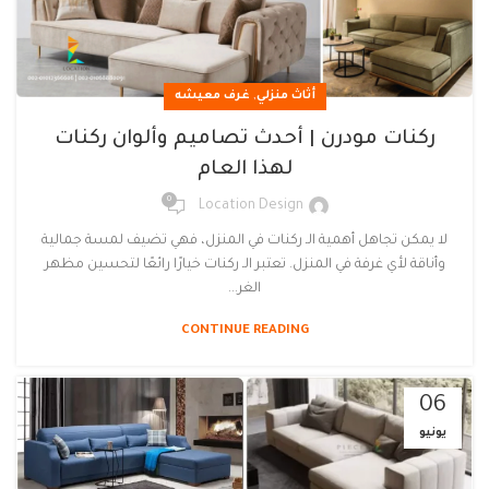
,
أثاث منزلي
غرف معيشه
ركنات مودرن | أحدث تصاميم وألوان ركنات
لهذا العام
0
Location Design
لا يمكن تجاهل أهمية الـ ركنات في المنزل، فهي تضيف لمسة جمالية
وأناقة لأي غرفة في المنزل. تعتبر الـ ركنات خيارًا رائعًا لتحسين مظهر
الغر...
CONTINUE READING
06
يونيو