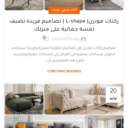
,
أثاث منزلي
ركنات
ركنات مودرن| L-shape | تصاميم فريدة تضيف
لمسة جمالية على منزلك
0
Location Design
تصاميم ركنات مودرن هي تصاميم ديكورية عصرية وفريدة تستخدم
لتحويل مساحات صغيرة في المنازل إلى مساحات جميلة وعصرية.
تتميز هذه التصاميم بأن...
CONTINUE READING
20
يوليو