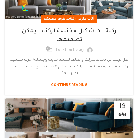
,
,
أثاث منزلي
ركنات
غرف معيشه
ركنة | 5 أشكال مختلفة لركنات يمكن
تصميمها
0
Location Design
هل ترغب في تجديد منزلك وإضافة لمسة جديدة وجميلة؟ جرب تصميم
ركنة جميلة ووظيفية في منزلك باستخدام هذه النصائح العامة لتحقيق
التوازن المثا...
CONTINUE READING
19
يوليو