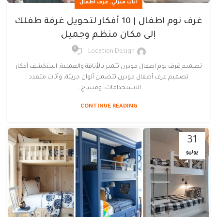
,
أثاث منزلي
غرف اطفال
غرف نوم اطفال | 10 أفكار لتحويل غرفة طفلك
إلى مكان منظم وجميل
0
Location Design
تصميم غرف نوم اطفال مودرن تتميز بالأناقة والعملية. استكشف أفكار
تصميم غرف أطفال مودرن تتضمن ألوان جريئة، وأثاث متعدد
الاستخدامات، ومساح...
CONTINUE READING
31
يوليو