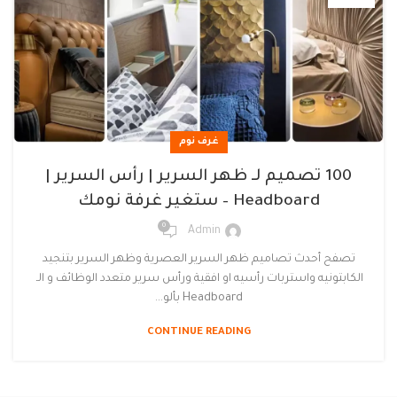
غرف نوم
100 تصميم لـ ظهر السرير | رأس السرير |
Headboard – ستغير غرفة نومك
0
Admin
تصفح أحدث تصاميم ظهر السرير العصرية وظهر السرير بتنجيد
الكابتونيه واستربات رأسيه او افقية ورأس سرير متعدد الوظائف و الـ
Headboard بألو...
CONTINUE READING