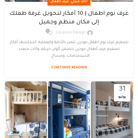
,
أثاث منزلي
غرف اطفال
غرف نوم اطفال | 10 أفكار لتحويل غرفة طفلك
إلى مكان منظم وجميل
0
Location Design
تصميم غرف نوم اطفال مودرن تتميز بالأناقة والعملية. استكشف أفكار
تصميم غرف أطفال مودرن تتضمن ألوان جريئة، وأثاث متعدد
الاستخدامات، ومساح...
CONTINUE READING
31
يوليو