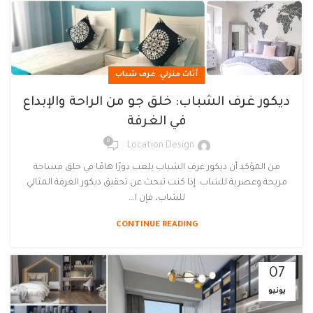
,
أثاث منزلي
غرف شباب
ديكور غرف الشباب: خلق جو من الراحة والإبداع
في الغرفة
0
Location Design
من المؤكد أن ديكور غرف الشباب يلعب دورًا هامًا في خلق مساحة
مريحة وعصرية للشاب. إذا كنت تبحث عن تحقيق ديكور الغرفة المثالي
للشاب، فإن ا...
CONTINUE READING
07
يونيو