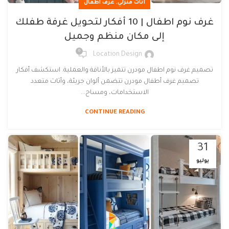
,
أثاث منزلي
غرف اطفال
غرف نوم اطفال | 10 أفكار لتحويل غرفة طفلك
إلى مكان منظم وجميل
0
Location Design
تصميم غرف نوم اطفال مودرن تتميز بالأناقة والعملية. استكشف أفكار
تصميم غرف أطفال مودرن تتضمن ألوان جريئة، وأثاث متعدد
الاستخدامات، ومساح...
CONTINUE READING
31
يوليو