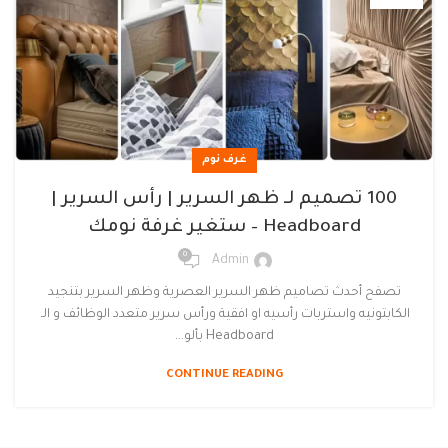
غرف نوم
100 تصميم لـ ظهر السرير | رأس السرير |
Headboard – ستغير غرفة نومك
0
Admin
تصفح أحدث تصاميم ظهر السرير العصرية وظهر السرير بتنجيد
الكابتونيه واستربات رأسيه او افقية ورأس سرير متعدد الوظائف و الـ
Headboard بألو...
CONTINUE READING