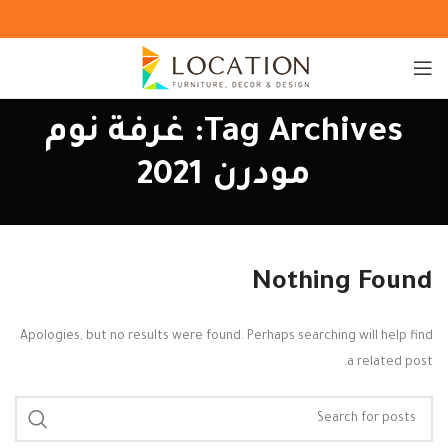
Tag Archives: غرفة نوم
مودرن 2021
Nothing Found
Apologies, but no results were found. Perhaps searching will help find
a related post.