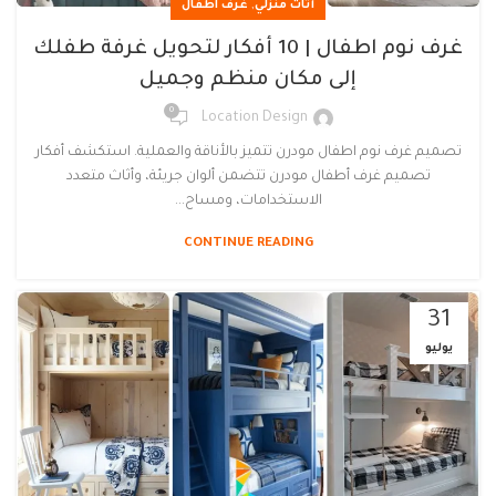
,
أثاث منزلي
غرف اطفال
غرف نوم اطفال | 10 أفكار لتحويل غرفة طفلك
إلى مكان منظم وجميل
0
Location Design
تصميم غرف نوم اطفال مودرن تتميز بالأناقة والعملية. استكشف أفكار
تصميم غرف أطفال مودرن تتضمن ألوان جريئة، وأثاث متعدد
الاستخدامات، ومساح...
CONTINUE READING
31
يوليو