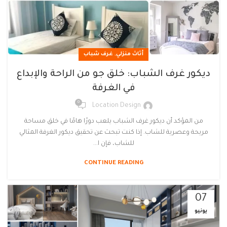
,
أثاث منزلي
غرف شباب
ديكور غرف الشباب: خلق جو من الراحة والإبداع
في الغرفة
0
Location Design
من المؤكد أن ديكور غرف الشباب يلعب دورًا هامًا في خلق مساحة
مريحة وعصرية للشاب. إذا كنت تبحث عن تحقيق ديكور الغرفة المثالي
للشاب، فإن ا...
CONTINUE READING
07
يونيو