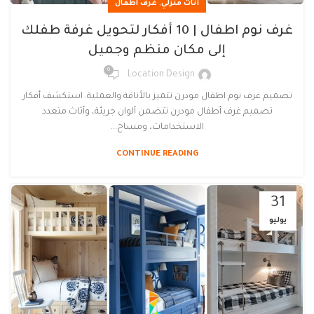
,
أثاث منزلي
غرف اطفال
غرف نوم اطفال | 10 أفكار لتحويل غرفة طفلك
إلى مكان منظم وجميل
0
Location Design
تصميم غرف نوم اطفال مودرن تتميز بالأناقة والعملية. استكشف أفكار
تصميم غرف أطفال مودرن تتضمن ألوان جريئة، وأثاث متعدد
الاستخدامات، ومساح...
CONTINUE READING
31
يوليو