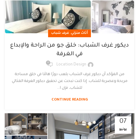
,
أثاث منزلي
غرف شباب
ديكور غرف الشباب: خلق جو من الراحة والإبداع
في الغرفة
0
Location Design
من المؤكد أن ديكور غرف الشباب يلعب دورًا هامًا في خلق مساحة
مريحة وعصرية للشاب. إذا كنت تبحث عن تحقيق ديكور الغرفة المثالي
للشاب، فإن ا...
CONTINUE READING
07
يونيو