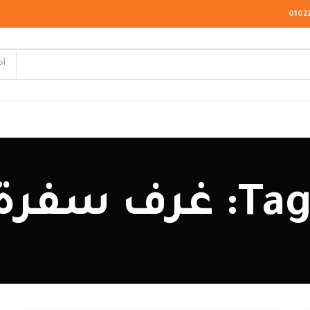
0102
أخ
لاسيك
ة في مصر
ودرن
يو كلاسيك