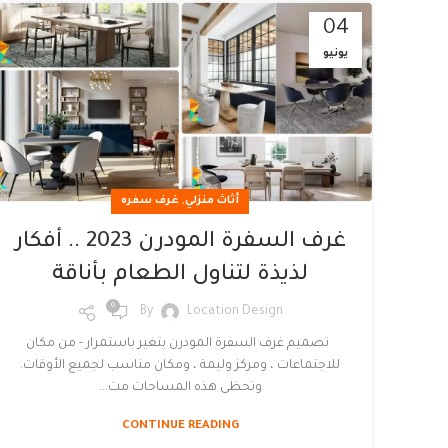
04
يونيو
,
أثاث منزلي
غرف سفره
غرف السفرة المودرن 2023 .. أفكار
لذيذة لتناول الطعام بأناقة
0
By
Location Design
تصميم غرف السفرة المودرن يتغير باستمرار - من مكان
للاجتماعات ، ومركز وليمة ، ومكان مناسب لجميع الأوقات.
وتحظى هذه المساحات مت...
CONTINUE READING