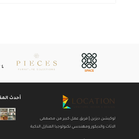
أحدث المق
لوكيشن ديزين | فريق عمل كبير من مصممى
الاثاث والديكور ومهندسي تكنولوجيا المنازل الذكية