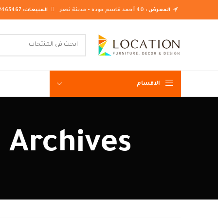
المعرض :
40 أحمد قاسم جوده - مدينة نصر
المبيعات:
2465467
الاقسام
غرف نوم ك
Tag Archives: غرف سفر
غرف نوم م
غرف نوم ن