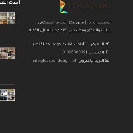
أحدث المق
لوكيشن ديزين | فريق عمل كبير من مصممى
الاثاث والديكور ومهندسي تكنولوجيا المنازل الذكية
المعرض : 40 أحمد قاسم جوده - مدينة نصر
المبيعات:
01068880091
البريد الإلكتروني:
info@locationdesign.net