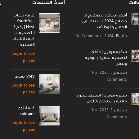
الات
أحدث المنتجات
ر
أفكار مبتكرة لتصميم الـ
غرفة شباب
مطابخ 2024 | استثمر في
- Youthful
الجمال والوظائف
Nest | رقم 1
لـ تصميمات
يناير 15, 2024
No Comments
غرف الشباب
العمليه
سفره مودرن | 5 أفكار
Login to see
لتصميم سفرة و بوفيه
prices
ونيش
سبتمبر 3, 2023
No
Ivory صوفا
Comments
Login to see
prices
سفره مودرن | استعد لتجربة
مميزة باستخدم الألوان
غرفة نوم
سبتمبر 3, 2023
No
solitaire
Comments
Login to see
prices