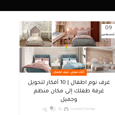
09
غسطس
,
أثاث منزلي
غرف اطفال
غرف نوم اطفال | 10 أفكار لتحويل
غرفة طفلك إلى مكان منظم
وجميل
0
By
Location Design