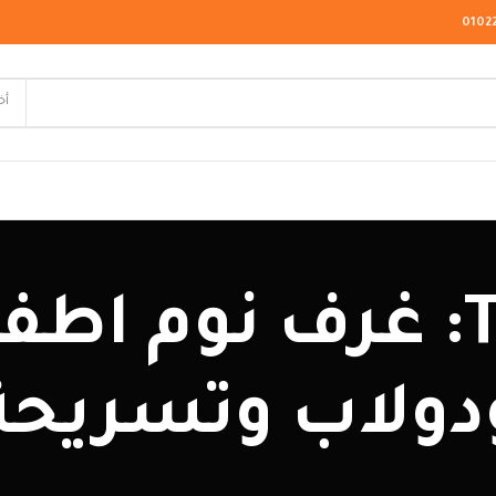
0102
أخ
لاسيك
Tag Archives: غرف نو
ودرن
يو كلاسيك
دولاب وتسريحة