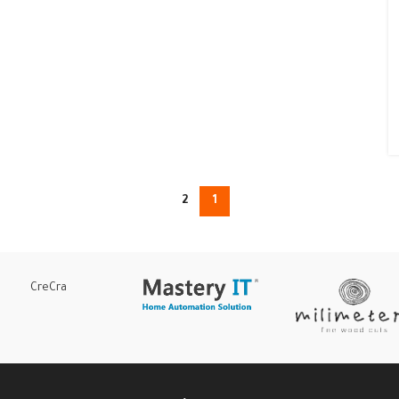
2
1
CreCra