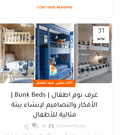
CONTINUE READING
31
يوليو
,
أثاث منزلي
غرف اطفال
غرف نوم اطفال | Bunk Beds |
الأفكار والتصاميم لإنشاء بيئة
مثالية للأطفال
0
By
Location Design