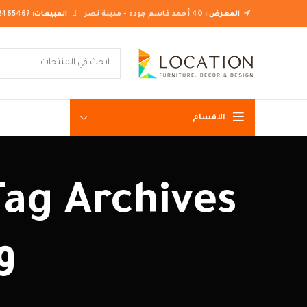
المعرض :
40 أحمد قاسم جوده - مدينة نصر
المبيعات:
2465467
الاقسام
غرف نوم ك
غرف نوم م
غرف نوم ن
و