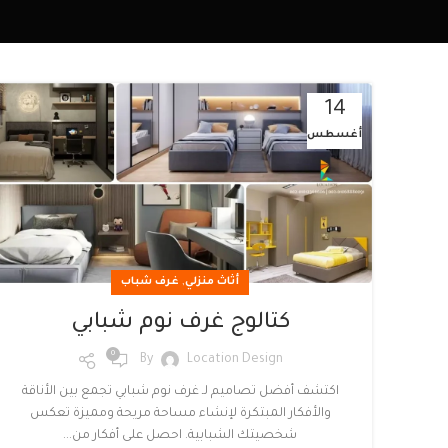
14
أغسطس
,
أثاث منزلي
غرف شباب
كتالوج غرف نوم شبابي
0
By
Location Design
اكتشف أفضل تصاميم لـ غرف نوم شبابي تجمع بين الأناقة
والأفكار المبتكرة لإنشاء مساحة مريحة ومميزة تعكس
شخصيتك الشبابية. احصل على أفكار من...