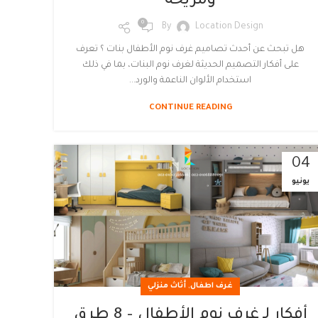
ومريحة
0
By
Location Design
هل تبحث عن أحدث تصاميم غرف نوم الأطفال بنات ؟ تعرف
على أفكار التصميم الحديثة لغرف نوم البنات، بما في ذلك
استخدام الألوان الناعمة والورد...
CONTINUE READING
04
يونيو
,
غرف اطفال
أثاث منزلي
أفكار لـ غرف نوم الأطفال – 8 طرق