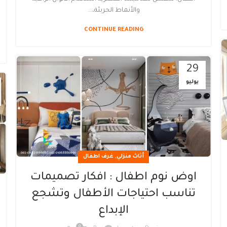
والأنماط الجريئة،...
CONTINUE READING
29
يوليو
,
أثاث منزلي
غرف اطفال
اوض نوم اطفال : افكار تصميمات
تناسب احتياجات الأطفال وتشجع
الإبداع
0