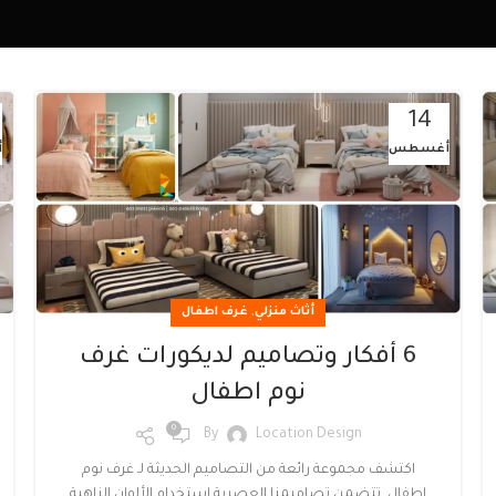
14
أغسطس
أ
,
أثاث منزلي
غرف اطفال
6 أفكار وتصاميم لديكورات غرف
نوم اطفال
0
By
Location Design
اكتشف مجموعة رائعة من التصاميم الحديثة لـ غرف نوم
اطفال. تتضمن تصاميمنا العصرية استخدام الألوان الزاهية