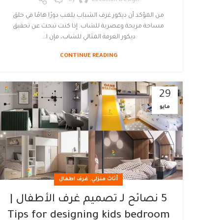
By
Location Design
من المؤكد أن ديكور غرف الشباب يلعب دورًا هامًا في خلق
مساحة مريحة وعصرية للشاب. إذا كنت تبحث عن تحقيق
ديكور الغرفة المثالي للشاب، فإن ا...
CONTINUE READING
29
مايو
,
أثاث منزلي
غرف اطفال
5 نصائح لـ تصميم غرف الأطفال |
Tips for designing kids bedroom