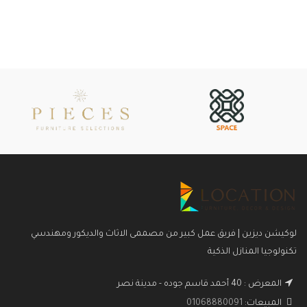
لوكيشن ديزين | فريق عمل كبير من مصممى الاثاث والديكور ومهندسي
تكنولوجيا المنازل الذكية
المعرض : 40 أحمد قاسم جوده - مدينة نصر
المبيعات:
01068880091