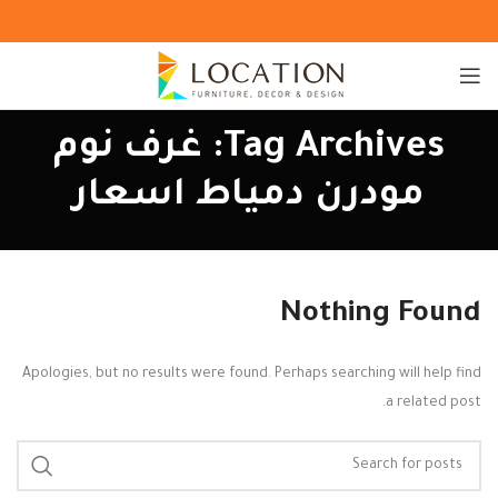
Tag Archives: غرف نوم
مودرن دمياط اسعار
Nothing Found
Apologies, but no results were found. Perhaps searching will help find
a related post.