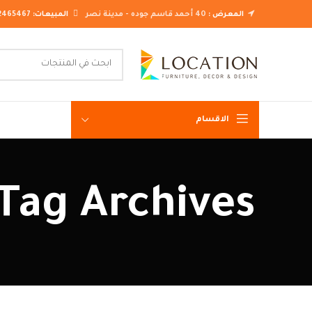
المعرض :
40 أحمد قاسم جوده - مدينة نصر
المبيعات:
2465467
الاقسام
غرف نوم ك
Tag Archives: غرف نوم مودرن 2021 كاملة
غرف نوم م
غرف نوم ن