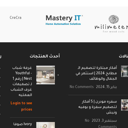
CreCra
الات
أحدث المنتجات
ر
أفكار مبتكرة لتصميم الـ
غرفة شباب
مطابخ 2024 | استثمر في
- Youthful
الجمال والوظائف
Nest | رقم 1
لـ تصميمات
يناير 15, 2024
No Comments
غرف الشباب
العمليه
سفره مودرن | 5 أفكار
Login to see
لتصميم سفرة و بوفيه
prices
ونيش
سبتمبر 3, 2023
No
Ivory صوفا
Comments