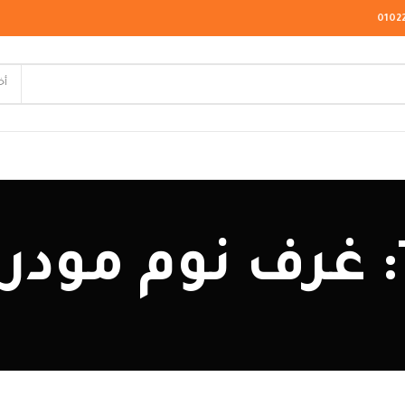
0102
أخ
لاسيك
ودرن
يو كلاسيك