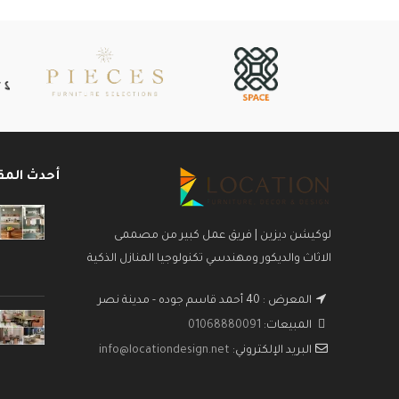
أحدث المق
لوكيشن ديزين | فريق عمل كبير من مصممى
الاثاث والديكور ومهندسي تكنولوجيا المنازل الذكية
المعرض : 40 أحمد قاسم جوده - مدينة نصر
المبيعات:
01068880091
البريد الإلكتروني:
info@locationdesign.net