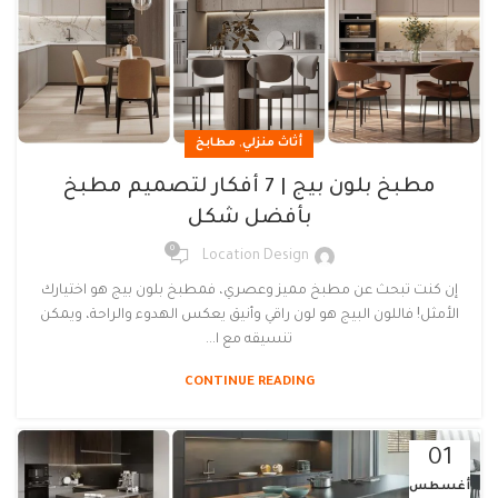
,
أثاث منزلي
مطابخ
مطبخ بلون بيج | 7 أفكار لتصميم مطبخ
بأفضل شكل
0
Location Design
إن كنت تبحث عن مطبخ مميز وعصري، فمطبخ بلون بيج هو اختيارك
الأمثل! فاللون البيج هو لون راقي وأنيق يعكس الهدوء والراحة، ويمكن
تنسيقه مع ا...
CONTINUE READING
01
أغسطس