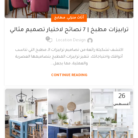
,
أثاث منزلي
مطابخ
ترابيزات مطبخ | 7 نصائح لاختيار تصميم مثالي
0
Location Design
اكتشف تشكيلة رائعة من تصاميم ترابيزات الـ مطبخ التي تناسب
أذواقك واحتياجاتك. تتميز ترابيزات المطبخ بتصاميمها العصرية
والعملية، مما يجعل...
CONTINUE READING
26
أغسطس