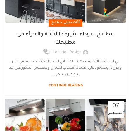
,
أثاث منزلي
مطابخ
مطابخ سوداء مثيرة : الأناقة والجرأة في
مطبخك
0
Location Design
في السنوات الأخيرة، ظهرت المطابخ السوداء كاتجاه تصميمي مثير
وجريء، يستحوذ على اهتمام أصحاب المنازل ومصممي الديكور على حد
سواء. إن سحر ا...
CONTINUE READING
07
أغسطس