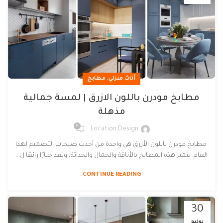
,
أثاث منزلي
مطابخ
مطابخ مودرن باللون الازرق | لمسة جمالية
مذهلة
0
Location Design
مطابخ مودرن باللون الأزرق هي واحدة من أحدث صيحات التصميم لهذا
العام. تتميز هذه المطابخ بالأناقة والجمال والحداثة، وتعد خيارًا رائعًا ل...
CONTINUE READING
30
يوليو