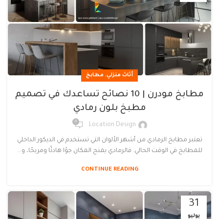
,
أثاث منزلي
مطابخ
مطابخ مودرن | 10 نصائح تساعدك في تصميم
مطبخ بلون رمادي
0
Location Design
تعتبر مطابخ الرمادي من أشهر الألوان التي تستخدم في الديكور الداخلي
للمطابخ في الوقت الحالي. فالرمادي يمنح المكان جوًا هادئًا ومريحًا، و...
CONTINUE READING
31
يوليو