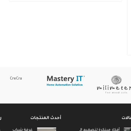
CreCra
الات
أحدث المنتجات
ر
أفكار مبتكرة لتصميم الـ
غرفة شباب