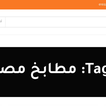
0102
أخ
لاسيك
يه خشب
ودرن
يو كلاسيك