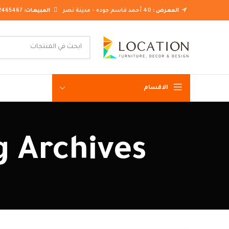
المعرض :
40 أحمد قاسم جوده - مدينة نصر
المبيعات:
2465467
الاقسام
غرف نوم ك
Tag Archives: مطابخ مصر
غرف نوم م
غرف نوم ن