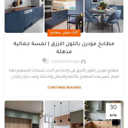
,
أثاث منزلي
مطابخ
مطابخ مودرن باللون الازرق | لمسة جمالية
مذهلة
0
Location Design
مطابخ مودرن باللون الأزرق هي واحدة من أحدث صيحات التصميم لهذا
العام. تتميز هذه المطابخ بالأناقة والجمال والحداثة، وتعد خيارًا رائعًا ل...
CONTINUE READING
30
يوليو