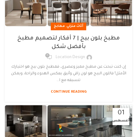
,
أثاث منزلي
مطابخ
مطبخ بلون بيج | 7 أفكار لتصميم مطبخ
بأفضل شكل
0
Location Design
إن كنت تبحث عن مطبخ مميز وعصري، فمطبخ بلون بيج هو اختيارك
الأمثل! فاللون البيج هو لون راقي وأنيق يعكس الهدوء والراحة، ويمكن
تنسيقه مع ا...
CONTINUE READING
01
أغسطس