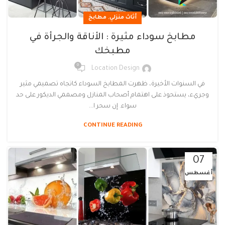
,
أثاث منزلي
مطابخ
مطابخ سوداء مثيرة : الأناقة والجرأة في
مطبخك
0
Location Design
في السنوات الأخيرة، ظهرت المطابخ السوداء كاتجاه تصميمي مثير
وجريء، يستحوذ على اهتمام أصحاب المنازل ومصممي الديكور على حد
سواء. إن سحر ا...
CONTINUE READING
07
أغسطس