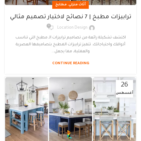
,
أثاث منزلي
مطابخ
ترابيزات مطبخ | 7 نصائح لاختيار تصميم مثالي
0
Location Design
اكتشف تشكيلة رائعة من تصاميم ترابيزات الـ مطبخ التي تناسب
أذواقك واحتياجاتك. تتميز ترابيزات المطبخ بتصاميمها العصرية
والعملية، مما يجعل...
CONTINUE READING
26
أغسطس