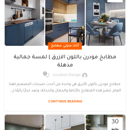
,
أثاث منزلي
مطابخ
مطابخ مودرن باللون الازرق | لمسة جمالية
مذهلة
0
Location Design
مطابخ مودرن باللون الأزرق هي واحدة من أحدث صيحات التصميم لهذا
العام. تتميز هذه المطابخ بالأناقة والجمال والحداثة، وتعد خيارًا رائعًا ل...
CONTINUE READING
30
يوليو