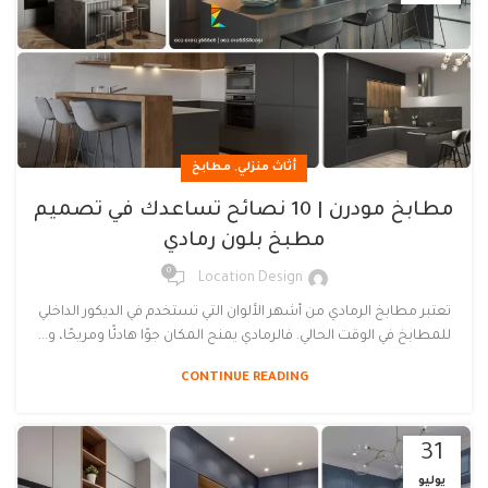
,
أثاث منزلي
مطابخ
مطابخ مودرن | 10 نصائح تساعدك في تصميم
مطبخ بلون رمادي
0
Location Design
تعتبر مطابخ الرمادي من أشهر الألوان التي تستخدم في الديكور الداخلي
للمطابخ في الوقت الحالي. فالرمادي يمنح المكان جوًا هادئًا ومريحًا، و...
CONTINUE READING
31
يوليو