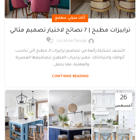
,
أثاث منزلي
مطابخ
ترابيزات مطبخ | 7 نصائح لاختيار تصميم مثالي
0
Location Design
اكتشف تشكيلة رائعة من تصاميم ترابيزات الـ مطبخ التي تناسب
أذواقك واحتياجاتك. تتميز ترابيزات المطبخ بتصاميمها العصرية
والعملية، مما يجعل...
CONTINUE READING
26
أغسطس