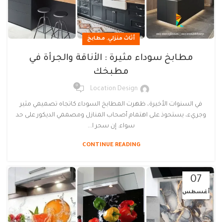
,
أثاث منزلي
مطابخ
مطابخ سوداء مثيرة : الأناقة والجرأة في
مطبخك
0
Location Design
في السنوات الأخيرة، ظهرت المطابخ السوداء كاتجاه تصميمي مثير
وجريء، يستحوذ على اهتمام أصحاب المنازل ومصممي الديكور على حد
سواء. إن سحر ا...
CONTINUE READING
07
أغسطس