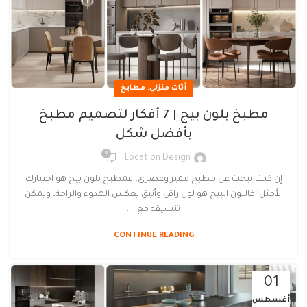
,
أثاث منزلي
مطابخ
مطبخ بلون بيج | 7 أفكار لتصميم مطبخ
بأفضل شكل
0
Location Design
إن كنت تبحث عن مطبخ مميز وعصري، فمطبخ بلون بيج هو اختيارك
الأمثل! فاللون البيج هو لون راقي وأنيق يعكس الهدوء والراحة، ويمكن
تنسيقه مع ا...
CONTINUE READING
01
أغسطس