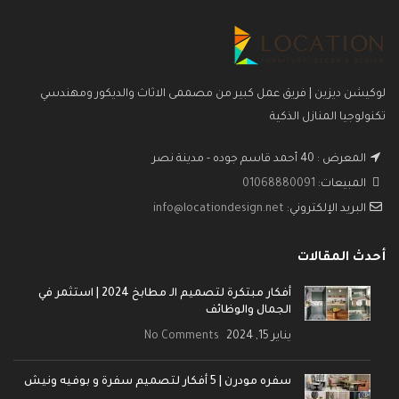
لوكيشن ديزين | فريق عمل كبير من مصممى الاثاث والديكور ومهندسي
تكنولوجيا المنازل الذكية
المعرض : 40 أحمد قاسم جوده - مدينة نصر
المبيعات:
01068880091
البريد الإلكتروني:
info@locationdesign.net
أحدث المقالات
أفكار مبتكرة لتصميم الـ مطابخ 2024 | استثمر في
الجمال والوظائف
يناير 15, 2024
No Comments
سفره مودرن | 5 أفكار لتصميم سفرة و بوفيه ونيش