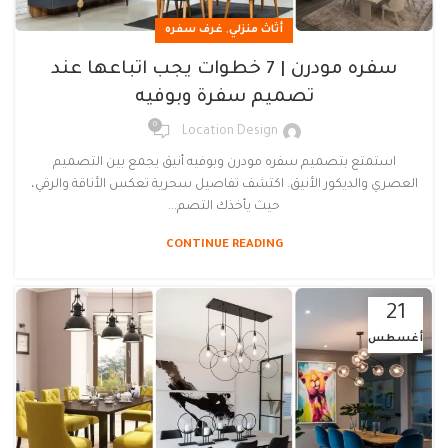
,
أثاث منزلي
غرف سفره
سفره مودرن | 7 خطوات يجب اتباعها عند
تصميم سفرة وبوفيه
0
Location Design
استمتع بتصميم سفره مودرن وبوفيه أنيق يجمع بين التصميم
العصري والديكور الأنيق. اكتشف تفاصيل سحرية تعكس الأناقة والرقي،
حيث يأخذك التصم...
CONTINUE READING
21
أغسطس