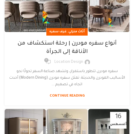
,
أثاث منزلي
غرف سفره
أنواع سفره مودرن | رحلة استكشاف من
الأناقة إلى الجرأة
0
Location Design
سفره مودرن تتطور باستمرار، وتشهد صناعة السفر تحولًا نحو
الأساليب المودرن والحديثة. تمثل سفره مودرن (Modern Dining) أحدث
اتجاه في تصميم ...
CONTINUE READING
16
أغسطس