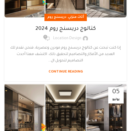
,
أثاث منزلي
دريسنج روم
كتالوج دريسنج روم 2024
0
Location Design
إذا كنت تبحث عن كتالوج دريسنج روم مودرن وعصرية، فنحن نقدم لك
العديد من الأفكار والتصاميم لتحقيق ذلك. اكتشف معنا أحدث
التصاميم لتحويل ال...
CONTINUE READING
05
يوليو