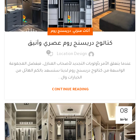
,
أثاث منزلي
دريسنج روم
كتالوج دريسنج روم عصري وأنيق
0
Location Design
عندما يتعلق الأمر بأولويات التجديد لأصحاب المنازل، فبفضل المجموعة
الواسعة من كتالوج دريسنج روم لدينا ستسعد بالكم الهائل من
الخيارات وال...
CONTINUE READING
08
يونيو