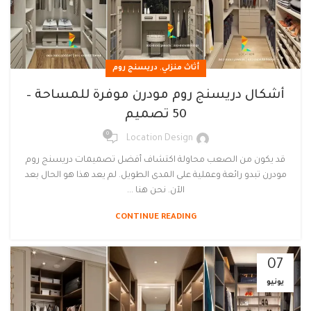
,
أثاث منزلي
دريسنج روم
أشكال دريسنج روم مودرن موفرة للمساحة –
50 تصميم
0
Location Design
قد يكون من الصعب محاولة اكتشاف أفضل تصميمات دريسنج روم
مودرن تبدو رائعة وعملية على المدى الطويل. لم يعد هذا هو الحال بعد
الآن. نحن هنا ...
CONTINUE READING
07
يونيو