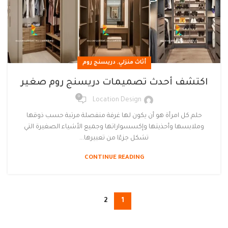
,
أثاث منزلي
دريسنج روم
اكتشف أحدث تصميمات دريسنج روم صغير
0
Location Design
حلم كل امرأة هو أن يكون لها غرفة منفصلة مرتبة حسب ذوقها
وملابسها وأحذيتها وإكسسواراتها وجميع الأشياء الصغيرة التي
تشكل جزءًا من تعبيرها...
CONTINUE READING
2
1