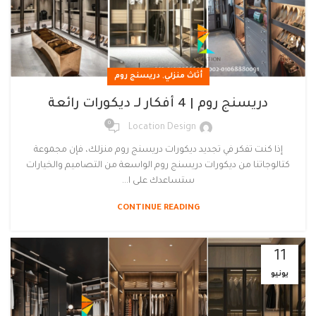
,
أثاث منزلي
دريسنج روم
دريسنج روم | 4 أفكار لـ ديكورات رائعة
0
Location Design
إذا كنت تفكر في تجديد ديكورات دريسنج روم منزلك، فإن مجموعة
كتالوجاتنا من ديكورات دريسنج روم الواسعة من التصاميم والخيارات
ستساعدك على ا...
CONTINUE READING
11
يونيو