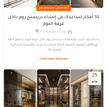
,
أثاث منزلي
دريسنج روم
10 أفكار تساعدك في إنشاء دريسنج روم داخل
غرفة النوم
0
Location Design
استكشف أحدث تصميمات دريسنج روم داخل غرفة النوم لتحقيق أناقة
ووظائف متميزة. اكتشف أفكارًا مبتكرة للتخزين، والإضاءة الساحرة،
والمرايا الأ...
CONTINUE READING
25
يوليو