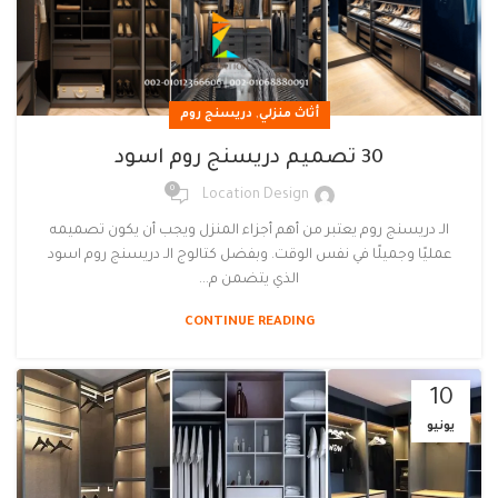
,
أثاث منزلي
دريسنج روم
30 تصميم دريسنج روم اسود
0
Location Design
الـ دريسنج روم يعتبر من أهم أجزاء المنزل ويجب أن يكون تصميمه
عمليًا وجميلًا في نفس الوقت. وبفضل كتالوج الـ دريسنج روم اسود
الذي يتضمن م...
CONTINUE READING
10
يونيو