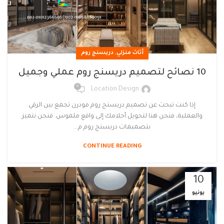
,
أثاث منزلي
دريسنج روم
10 نصائح لتصميم دريسنج روم عملي وجميل
0
Location Design
إذا كنت تبحث عن تصميم دريسنج روم مودرن تجمع بين الرقي
والعملية، فنحن هنا لتحويل أحلامك إلى واقع ملموس. فنحن نتميز
بتصميمات دريسنج روم م...
CONTINUE READING
10
يونيو