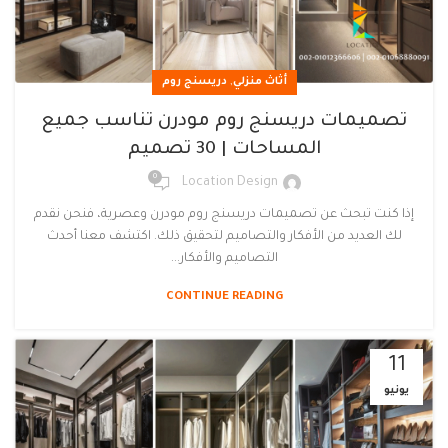
,
أثاث منزلي
دريسنج روم
تصميمات دريسنج روم مودرن تناسب جميع
المساحات | 30 تصميم
0
Location Design
إذا كنت تبحث عن تصميمات دريسنج روم مودرن وعصرية، فنحن نقدم
لك العديد من الأفكار والتصاميم لتحقيق ذلك. اكتشف معنا أحدث
التصاميم والأفكار...
CONTINUE READING
11
يونيو