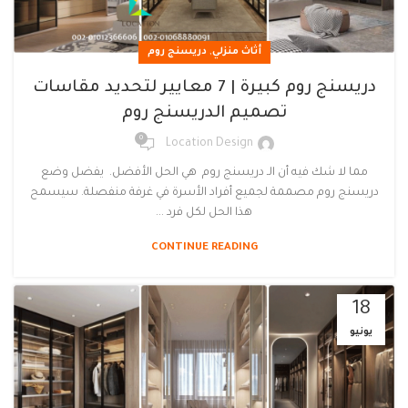
,
أثاث منزلي
دريسنج روم
دريسنج روم كبيرة | 7 معايير لتحديد مقاسات
تصميم الدريسنج روم
0
Location Design
مما لا شك فيه أن الـ دريسنج روم هي الحل الأفضل. يفضل وضع
دريسنج روم مصممة لجميع أفراد الأسرة في غرفة منفصلة. سيسمح
هذا الحل لكل فرد ...
CONTINUE READING
18
يونيو