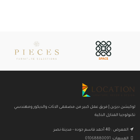
لوكيشن ديزين | فريق عمل كبير من مصممى الاثاث والديكور ومهندسي
تكنولوجيا المنازل الذكية
المعرض : 40 أحمد قاسم جوده - مدينة نصر
المبيعات:
01068880091