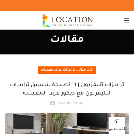
مقالات
,
,
أثاث منزلي
ترابيزات
غرف معيشه
ترابيزات تليفزيون | 11 نصيحة لتنسيق ترابيزات
التليفزيون مع ديكور غرف المعيشة
Location Design
31
أغسطس