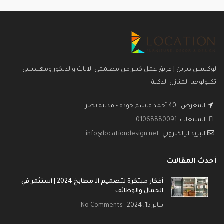
لوكيشن ديزين | فريق عمل كبير من مصممى الاثاث والديكور ومهندسي
تكنولوجيا المنازل الذكية
المعرض : 40 أحمد قاسم جوده - مدينة نصر
المبيعات:
01068880091
البريد الإلكتروني:
info@locationdesign.net
أحدث المقالات
أفكار مبتكرة لتصميم الـ مطابخ 2024 | استثمر في
الجمال والوظائف
يناير 15, 2024
No Comments