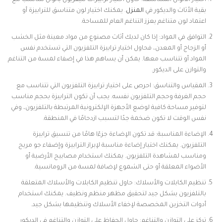
اختيار الألوان المتناسقة: حاول اختيار ترابيزات تليفزيون بألوان تتناسب مع
بقية الأثاث والديكور في
المنزل
. يمكنك اختيار لون متناسق للترابيزة أو
اعتماد لون متناغم يعزز التناغم العام للمساحة.
التوافق في المواد: إذا كان لديك أثاث مصنوع من مواد معينة مثل الخشب
أو الزجاج أو المعدن، فحاول اختيار ترابيزة التلفزيون التي تستخدم نفس
المواد أو تتناسب معها. يمكن أن يساهم هذا في إضفاء لمسة من التناغم
والتوازن على الديكور.
المقياس والتناسق: احرص على اختيار ترابيزة التلفزيون التي تتناسب مع
حجم الغرفة وحجم التلفزيون نفسه. يجب أن تكون الترابيزة بحجم مناسب
لتوفير مساحة كافية لوضع الأجهزة الإلكترونية المرتبطة بالتلفزيون، وفي
نفس الوقت لا تكون ضخمة جدًا لتسبب ازدحامًا في المنطقة.
الإضاءة المناسبة: قد تكون الإضاءة جزءًا هامًا من تنسيق ترابيزة
التلفزيون. يمكنك اختيار إضاءة مناسبة لإبراز الترابيزة وإضفاء جو مريح
ومناسب لمشاهدة التلفزيون. يمكنك استخدام مصابيح الأرضية أو
الأضواء المعلقة أو حتى الشموع لإضافة لمسة من الرومانسية.
تنظيم الكابلات والأسلاك: حاول تنظيم الكابلات والأسلاك المتعلقة
بالتلفزيون بشكل جيد لتحقيق مظهر منظم ونظيف. يمكنك استخدام
أدوات التخزين المخصصة لإخفاء الأسلاك وتنظيمها بشكل جيد.
تركز على التوازن والتناغم: حاول الحفاظ على التوازن والتناغم في الديكور