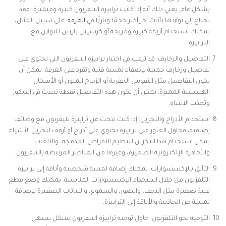
بشكل عام. يعني ذلك أنه إذا كانت ترابيزة التلفزيون كبيرة ومتميزة، فقد
تحتاج إلى توازنها بأثاث آخر أكثر حجمًا وبارزًا في
الغرفة
. على سبيل المثال،
يمكنك استخدام أريكة كبيرة ومريحة أو كرسيين بارزين للتوازن مع
الترابيزة.
التفاصيل والزخارف: قد ترغب في اختيار ترابيزة التلفزيون التي تحتوي على
تفاصيل وزخارف جميلة لإضفاء لمسة فنية وتفرد على الغرفة. يمكن أن
تكون التفاصيل مثل النقوش الحفرية أو الزجاج الملون أو الأشكال
الهندسية المميزة. يمكن أن تكون هذه التفاصيل نقطة تحدث في الديكور
وتجذب الانتباه.
استخدام الأدراج والتخزين: إذا كنت تبحث عن ترابيزة تليفزيون مع وظائف
إضافية، فحاول العثور على ترابيزة تحتوي على أدراج أو أرفف لتخزين الأشياء.
يمكن استخدام هذا التخزين لتنظيم الأقراص المدمجة، والألعاب،
والأجهزة الإلكترونية الصغيرة، وغيرها من العناصر المرتبطة بالتلفزيون.
التألق بالإكسسوارات: يمكنك إضافة لمسة شخصية وأناقة إلى ترابيزة
التلفزيون من خلال استخدام الإكسسوارات المناسبة. يمكنك وضع قطع
فنية صغيرة مثل التحف، والصور، والشموع، والنباتات الصغيرة لإضافة
لمسة من الجاذبية والأناقة إلى الترابيزة.
التوجيه نحو التلفزيون: حاول توجيه ترابيزة التلفزيون بشكل يسهل