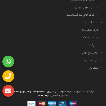
غرف نوم كلاسيك
غرف نوم مودرن
غرف نوم نيو كلاسيك
غرف اطفال
غرف معيشه
انتريهات
ركنات
دريسنج روم
غرف سفره
مطابخ
جميع الحقوق محفوظة
لوكيشن ديزين للتصميمات والديكور والاثاث
تصميم و تطوير
masteryit