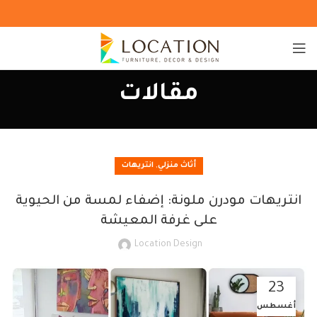
مقالات
,
أثاث منزلي
انتريهات
انتريهات مودرن ملونة: إضفاء لمسة من الحيوية
على غرفة المعيشة
Location Design
23
أغسطس