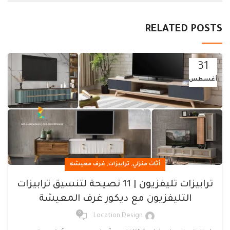
RELATED POSTS
31
أغسطس
,
,
أثاث منزلي
ترابيزات
غرف معيشه
ترابيزات تليفزيون | 11 نصيحة لتنسيق ترابيزات
التليفزيون مع ديكور غرف المعيشة
0
Location Design