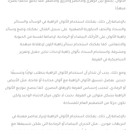
الألوان، يجمع بين الزهري والأخضر والأزرق والأصفر، مما يخلق تناغمًا بصريًا
مبهجًا.
بالإضافة إلى ذلك، يمكنك استخدام الألوان الزاهية في الوسائد والستائر
والسجاد والتحف الديكورية الصغيرة. على سبيل المثال، يمكنك وضع وسائد
زاهية الألوان على الأرائك البيضاء أو الرمادية، لإضافة لمسة من الحيوية
والانتعاش. كما يمكنك استخدام ستائر زاهية اللون لإطلالة مبهجة
ومشرقة، واستخدام السجاد بألوان زاهية لإحداث تباين جميل وتعزيز
الديناميكية في الغرفة.
ومع ذلك، يجب أن تتذكر أن استخدام الألوان الزاهية يتطلب توازنًا وتنسيقًا
جيدين. يفضل تنسيق الألوان الزاهية مع ألوان محايدة أو فاتحة، مثل الأبيض
أو الرمادي، لتجنب إحساس الغرفة بالإرهاق البصري. كما ينصح بتوزيع الألوان
الزاهية بشكل متوازن في الغرفة، بحيث لا تكون مركز الانتباه الوحيد ولكن
تكون جزءًا من التصميم العام للمساحة.
بالإضافة إلى ذلك، يمكنك استخدام الألوان الزاهية لإبراز عناصر معينة في
انتريهات مودرن ، مثل الجدران البيضاء أو الرمادية التي يمكن تنسيقها مع