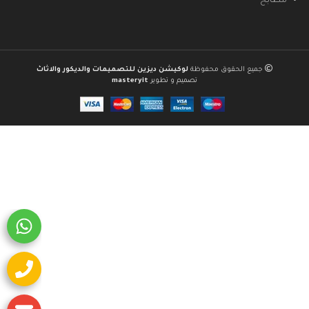
مطابخ
جميع الحقوق محفوظة
لوكيشن ديزين للتصميمات والديكور والاثاث
تصميم و تطوير
masteryit