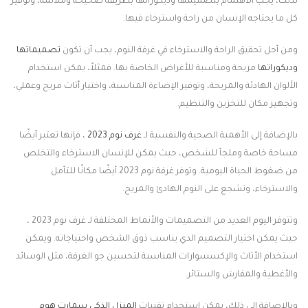
لذلك، يجب الاهتمام بتصميمها وديكوراتها بطريقة صحيحة وملائمة، وتوفير
كل ما يحتاجه الإنسان من راحة واسترخاء فيها.
ومن أجل تحقيق الراحة والاسترخاء في غرفة النوم، يجب أن تكون
تصميماتها
وديكوراتها
مريحة ومناسبة للأغراض الخاصة بها. فمثلاً، يمكن استخدام
الألوان الهادئة والمريحة، وتوفير الإضاءة المناسبة، واختيار أثاث مريح وعملي،
وتجهيز مكان للتخزين والتنظيم.
بالإضافة إلى الأهمية الصحية والنفسية لـ
غرف نوم 2023
، فإنها تعتبر أيضًا
مساحة خاصة وملجأ للشخص، حيث يمكن للإنسان الاسترخاء والتخلص
من ضغوط الحياة اليومية. وتوفر غرفة نوم 2023 أيضًا مكانًا للتأمل
والاسترخاء، وتشجع على النوم الهادئ والمريح.
وتتوفر اليوم العديد من التصميمات والأنماط المختلفة لـ غرف نوم 2023 ،
حيث يمكن اختيار التصميم الذي يناسب ذوق الشخص واحتياجاته. ويمكن
استخدام الأثاث والإكسسوارات المناسبة لتحسين جو الغرفة، مثل الوسائد
والأغطية والمفارش والستائر.
وبالإضافة إلى ذلك، يمكن استخدام تقنيات
المنزل الذكى سمارت هوم