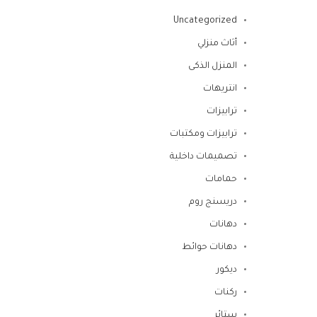
Uncategorized
أثاث منزلي
المنزل الذكى
انتريهات
ترابيزات
ترابيزات ومكتبات
تصميمات داخلية
حمامات
دريسنج روم
دهانات
دهانات حوائط
ديكور
ركنات
ستائر