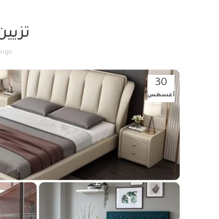
تزيين 
sign
30
أغسطس