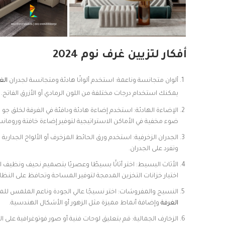
أفكار لتزيين غرف نوم 2024
ألوان متجانسة وناعمة: استخدم ألوانًا هادئة ومتجانسة لجدران
الغ
يمكنك استخدام درجات مختلفة من اللون الرمادي أو الأزرق الفاتح.
الإضاءة الهادئة: استخدم إضاءة هادئة ودافئة في الغرفة لخلق ج
ضوء مخفية في الأماكن الاستراتيجية لتوفير إضاءة خافتة ورومانس
الجدران الزخرفية: استخدم ورق الحائط المزخرف أو الألواح الجداري
وتفرد على الجدران.
الأثاث البسيط: اختر أثاثًا بسيطًا وعصريًا بتصميم نحيف ونظي
اختيار خزانات التخزين المدمجة لتوفير المساحة وتحافظ على النظا
النسيج والمفروشات: اختر نسيجًا عالي الجودة وناعم الملمس للم
الغرفة
وإضافة أنماط مميزة مثل الزهور أو الأشكال الهندسية.
الزخارف الجمالية: قم بتعليق لوحات فنية أو صور فوتوغرافية عل