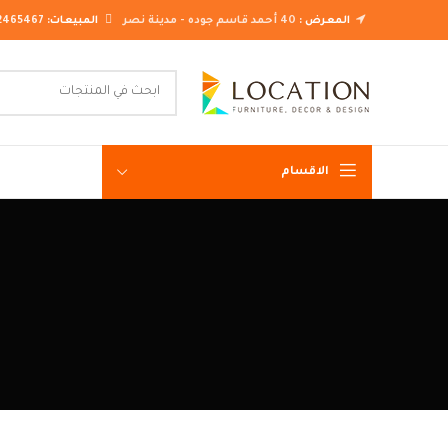
المعرض :
40 أحمد قاسم جوده - مدينة نصر
المبيعات:
2465467
الاقسام
غرف نوم ك
غرف نوم م
غرف نوم ن