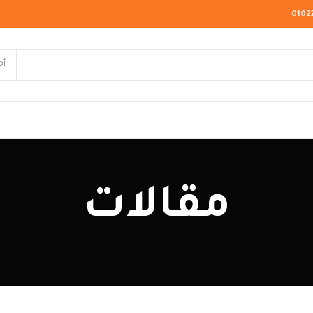
0102
أخ
لاسيك
مقالات
ودرن
يو كلاسيك