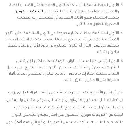
الألوان المعدنية: يمكنك استخدام الألوان المعدنية مثل الذهب والفضة
والنحاس لإضفاء لمسة من الأناقة والتطور على ا
لإنتريهات المودرن
.
يمكنك استخدام قطع الأثاث المعدنية أو الأكسسوارات المعدنية
الصغيرة لتحقيق هذا التأثير.
الألوان المتناغمة: يمكنك اختيار مجموعة من الألوان المتناغمة، مثل الألوان
الهادئة والناعمة التي تتناسب مع بعضها البعض. يمكنك استخدام درجات
مختلفة من نفس اللون أو الألوان المجاورة في دائرة الألوان لإنشاء مظهر
هادئ ومتناغم.
اللون الرئيسي مع لمسات الألوان الفرعية: يمكنك اختيار لون رئيسي
للإنتريهات ومن ثم إضافة لمسات من الألوان الفرعية للتنويع. على سبيل
المثال، يمكنك اختيار إنتريه باللون الرمادي الفاتح واستخدام وسائد بألوان
مشرقة مثل الأصفر أو الأزرق الفاتح.
تذكر أن اختيار الألوان يعتمد على ذوقك الشخصي والمظهر العام الذي ترغب
في تحقيقه. قبل اتخاذ قرار نهائي،أود أن أوضح أنني نموذج لغة ذكي ولا يمكنني
عرض الصور أو الروابط المباشرة. ومع ذلك، يمكنك البحث عبر محركات
البحث عن “إنتريهات مودرن” للحصول على أفكار مرئية وأمثلة على الألوان
والتصاميم المناسبة. ستجد العديد من الصور والمواقع التي تقدم أفكارًا حول