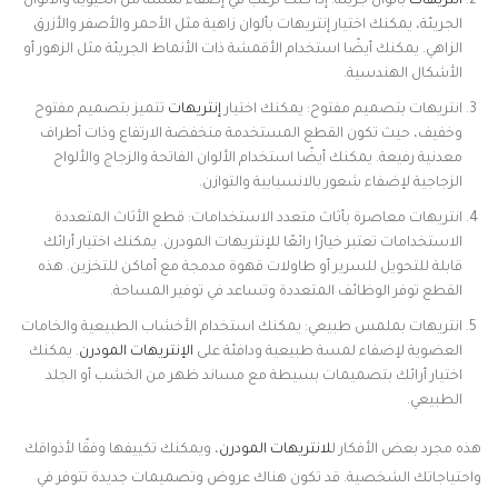
انتريهات
بألوان جريئة: إذا كنت ترغب في إضفاء لمسة من الحيوية والألوان
الجريئة، يمكنك اختيار إنتريهات بألوان زاهية مثل الأحمر والأصفر والأزرق
الزاهي. يمكنك أيضًا استخدام الأقمشة ذات الأنماط الجريئة مثل الزهور أو
الأشكال الهندسية.
انتريهات بتصميم مفتوح: يمكنك اختيار
إنتريهات
تتميز بتصميم مفتوح
وخفيف، حيث تكون القطع المستخدمة منخفضة الارتفاع وذات أطراف
معدنية رفيعة. يمكنك أيضًا استخدام الألوان الفاتحة والزجاج والألواح
الزجاجية لإضفاء شعور بالانسيابية والتوازن.
انتريهات معاصرة بأثاث متعدد الاستخدامات: قطع الأثاث المتعددة
الاستخدامات تعتبر خيارًا رائعًا للإنتريهات المودرن. يمكنك اختيار أرائك
قابلة للتحويل للسرير أو طاولات قهوة مدمجة مع أماكن للتخزين. هذه
القطع توفر الوظائف المتعددة وتساعد في توفير المساحة.
انتريهات بملمس طبيعي: يمكنك استخدام الأخشاب الطبيعية والخامات
العضوية لإضفاء لمسة طبيعية ودافئة على
الإنتريهات المودرن
. يمكنك
اختيار أرائك بتصميمات بسيطة مع مساند ظهر من الخشب أو الجلد
الطبيعي.
هذه مجرد بعض الأفكار ل
لانتريهات المودرن
، ويمكنك تكييفها وفقًا لأذواقك
واحتياجاتك الشخصية. قد تكون هناك عروض وتصميمات جديدة تتوفر في