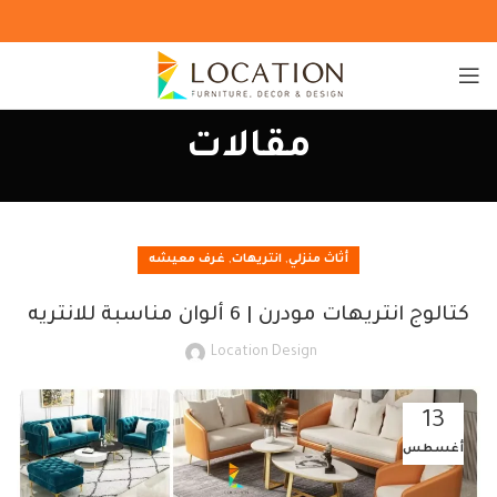
مقالات
,
,
أثاث منزلي
انتريهات
غرف معيشه
كتالوج انتريهات مودرن | 6 ألوان مناسبة للانتريه
Location Design
13
أغسطس