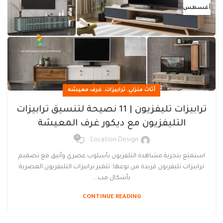
أغسطس
,
,
أثاث منزلي
ترابيزات
غرف معيشه
ترابيزات تليفزيون | 11 نصيحة لتنسيق ترابيزات
التليفزيون مع ديكور غرف المعيشة
0
Location Design
استمتع بتجربة مشاهدة التلفزيون بأسلوب عصري وأنيق مع تصميم
ترابيزات تليفزيون فريدة من نوعها. تتميز ترابيزات التليفزيون العصرية
بأشكال مب...
CONTINUE READING