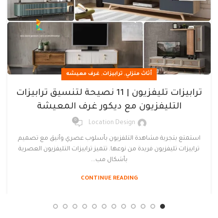
,
,
أثاث منزلي
ترابيزات
غرف معيشه
ترابيزات تليفزيون | 11 نصيحة لتنسيق ترابيزات
التليفزيون مع ديكور غرف المعيشة
0
Location Design
استمتع بتجربة مشاهدة التلفزيون بأسلوب عصري وأنيق مع تصميم
ترابيزات تليفزيون فريدة من نوعها. تتميز ترابيزات التليفزيون العصرية
بأشكال مب...
CONTINUE READING