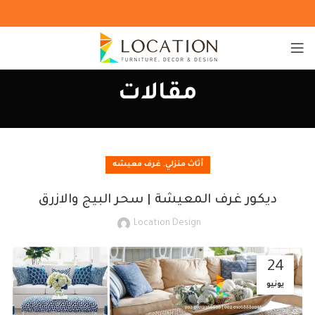
مقالات
,
أثاث منزلي
غرف معيشه
ديكور غرف المعيشة | سحر البيج والازرق
Location Design
24
يونيو