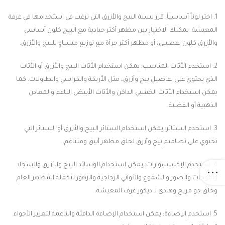
1. اختر لوناً أساسياً: قرر نسبة البيج والأزرق التي ترغب في استخدامها في غرفة
المعيشة. يمكنك الاختيار بين مظهر أكثر حيادية مع البيج كلون أساسي
والأزرق كلون تفصيلي، أو مظهر أكثر جرأة مع توزيع متساوٍ للبيج والأزرق.
2. استخدم الأثاث المناسب: يمكن استخدام الأثاث البيج والأزرق أو الأثاث
الذي يحتوي على تفاصيل بيج وأزرق، مثل الأريكة والكراسي والطاولات. كما
يمكن استخدام الأثاث الخشبي الداكن والأثاث الأبيض الناعم والمعادن
الذهبية أو الفضية.
3. استخدم الستائر: يمكن استخدام الستائر البيج والأزرق أو الستائر التي
تحتوي على تصاميم بيج وأزرق لخلق مظهر أنيق ومتناغم.
4. استخدم الإكسسوارات: يمكن استخدام الوسائد البيج والأزرق والسجاد
واللوحات والصور والشموع والأواني الزجاجية والزهور لتكملة المظهر العام
وخلق جو مريح وهادئ لـ ديكور غرف المعيشة.
5. استخدم الإضاءة: يمكن استخدام الإضاءة الدافئة والناعمة لتعزيز الأجواء