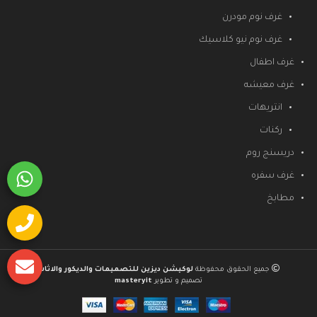
غرف نوم مودرن
غرف نوم نيو كلاسيك
غرف اطفال
غرف معيشه
انتريهات
ركنات
دريسنج روم
غرف سفره
مطابخ
جميع الحقوق محفوظة
لوكيشن ديزين للتصميمات والديكور والاثاث
تصميم و تطوير
masteryit