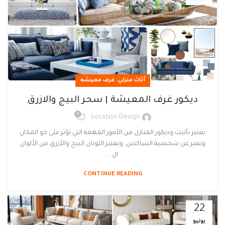
,
أثاث منزلي
غرف معيشه
ديكور غرف المعيشة | سحر البيج والازرق
0
Location Design
يعتبر تأثيث وديكور المنازل من الأمور المهمة التي تؤثر على جو المكان
وتعبر عن شخصية الساكنين. ويعتبر اللونان البيج والأزرق من الألوان
ال...
CONTINUE READING
22
يونيو