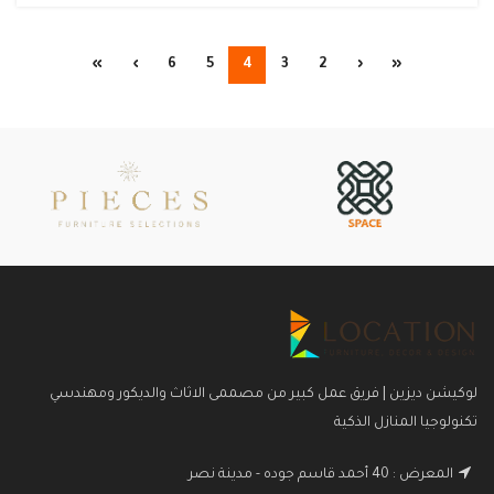
»
›
6
5
4
3
2
‹
«
لوكيشن ديزين | فريق عمل كبير من مصممى الاثاث والديكور ومهندسي
تكنولوجيا المنازل الذكية
المعرض : 40 أحمد قاسم جوده - مدينة نصر