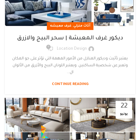
,
أثاث منزلي
غرف معيشه
ديكور غرف المعيشة | سحر البيج والازرق
0
Location Design
يعتبر تأثيث وديكور المنازل من الأمور المهمة التي تؤثر على جو المكان
وتعبر عن شخصية الساكنين. ويعتبر اللونان البيج والأزرق من الألوان
ال...
CONTINUE READING
22
يونيو