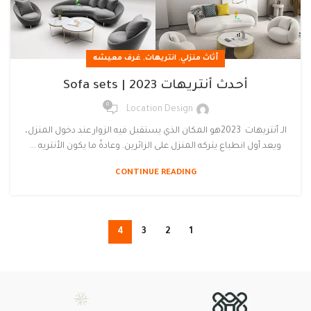
,
,
أثاث منزلي
انتريهات
غرف معيشه
أحدث أنتريهات 2023 | Sofa sets
0
Location Design
الـ أنتريهات 2023هو المكان الذي يستقبل فيه الزوار عند دخول المنزل،
ويعد أول انطباع يتركه المنزل على الزائرين. وعادةً ما يكون الأنتريه ...
CONTINUE READING
4
3
2
1