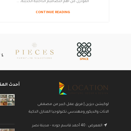
المودرن من أهم التصاميم الداخلية الحديثة، ...
CONTINUE READING
أحدث المق
لوكيشن ديزين | فريق عمل كبير من مصممى
الاثاث والديكور ومهندسي تكنولوجيا المنازل الذكية
المعرض : 40 أحمد قاسم جوده - مدينة نصر