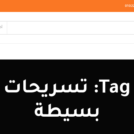
0102
أخ
لاسيك
Tag Archives: تسر
ودرن
يو كلاسيك
بسيطة