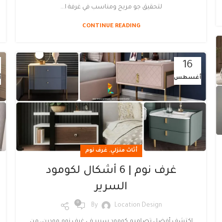
لتحقيق جو مريح ومناسب في غرفة ا...
CONTINUE READING
16
أغسطس
أ
,
أثاث منزلي
غرف نوم
غرف نوم | 6 أشكال لكومود
السرير
0
By
Location Design
اكتشف أفضل تصاميم كومود سرير في غرف نوم مودرن، من