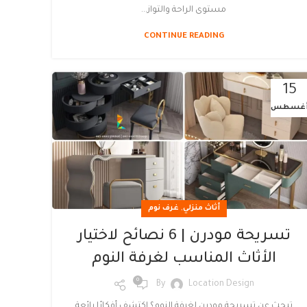
مستوى الراحة والتواز...
CONTINUE READING
15
غسطس
,
أثاث منزلي
غرف نوم
تسريحة مودرن | 6 نصائح لاختيار
الأثاث المناسب لغرفة النوم
0
By
Location Design
تبحث عن تسريحة مودرن لغرفة النوم؟ اكتشف أفكارًا رائعة