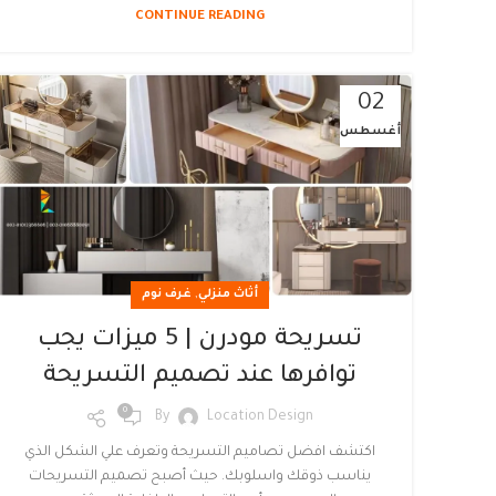
CONTINUE READING
02
أغسطس
,
أثاث منزلي
غرف نوم
تسريحة مودرن | 5 ميزات يجب
توافرها عند تصميم التسريحة
0
By
Location Design
اكتشف افضل تصاميم التسريحة وتعرف علي الشكل الذي
يناسب ذوقك واسلوبك. حيث أصبح تصميم التسريحات