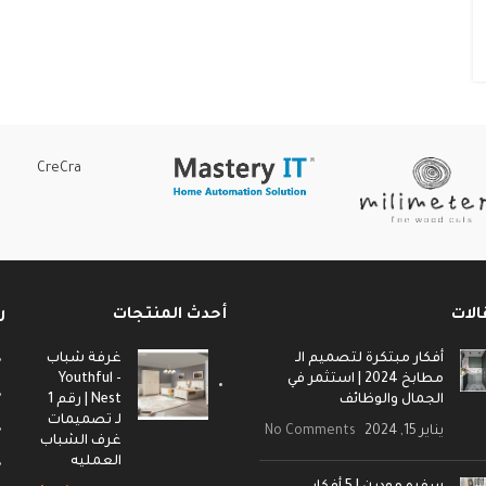
CreCra
الات
أحدث المنتجات
ر
أفكار مبتكرة لتصميم الـ
غرفة شباب
مطابخ 2024 | استثمر في
- Youthful
الجمال والوظائف
Nest | رقم 1
لـ تصميمات
يناير 15, 2024
No Comments
غرف الشباب
العمليه