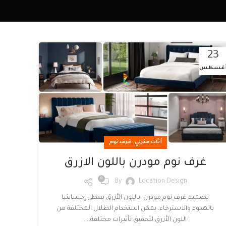
23
غسطس
,
أثاث منزلي
غرف نوم
غرف نوم مودرن باللون الازرق
0
By
Location Design
تصميم غرف نوم مودرن باللون الأزرق يعطي إحساسًا
بالهدوء والاسترخاء. يمكن استخدام الظلال المختلفة من
اللون الأزرق لتحقيق تأثيرات مختلفة،...