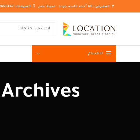
المعرض :
40 أحمد قاسم جوده - مدينة نصر
المبيعات:
2465467
الاقسام
غرف نوم ك
غرف نوم م
غرف نوم ن