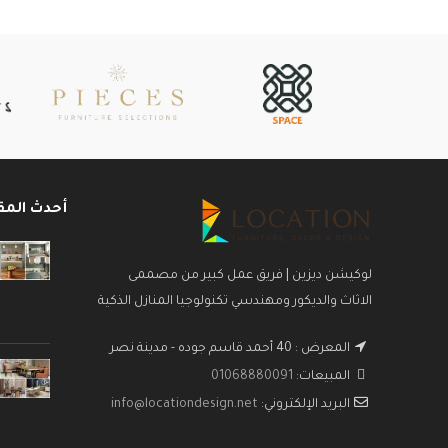
أحدث المق
لوكيشن ديزين | فريق عمل كبير من مصممى
الاثاث والديكور ومهندسي تكنولوجيا المنازل الذكية
المعرض : 40 أحمد قاسم جوده - مدينة نصر
المبيعات:
01068880091
البريد الإلكتروني:
info@locationdesign.net