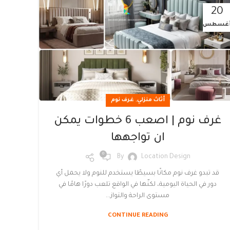
20
غسطس
,
أثاث منزلي
غرف نوم
غرف نوم | اصعب 6 خطوات يمكن
ان تواجهها
0
By
Location Design
قد تبدو غرف نوم مكانًا بسيطًا يستخدم للنوم ولا يحمل أي
دور في الحياة اليومية، لكنّها في الواقع تلعب دورًا هامًا في
مستوى الراحة والتواز...
CONTINUE READING