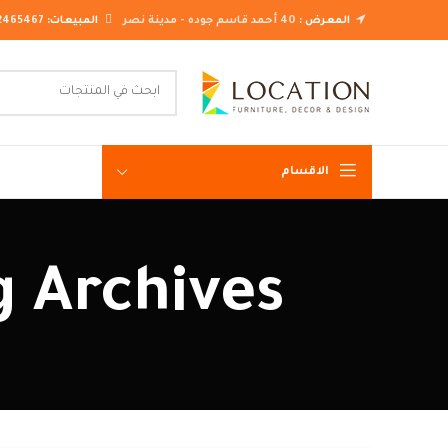
المعرض :
40 أحمد قاسم جوده - مدينة نصر
المبيعات:
2465467
الاقسام
غرف نوم ك
Tag Archives: كرسي تسري
غرف نوم م
غرف نوم ن