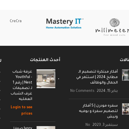
CreCra
الات
أحدث المنتجات
ر
أفكار مبتكرة لتصميم الـ
غرفة شباب
مطابخ 2024 | استثمر في
- Youthful
الجمال والوظائف
Nest | رقم 1
لـ تصميمات
يناير 15, 2024
No Comments
غرف الشباب
العمليه
سفره مودرن | 5 أفكار
Login to see
لتصميم سفرة و بوفيه
prices
ونيش
سبتمبر 3, 2023
No
Ivory صوفا