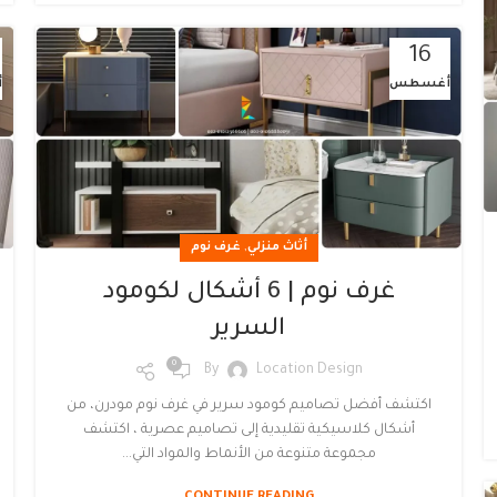
16
أغسطس
أ
,
أثاث منزلي
غرف نوم
غرف نوم | 6 أشكال لكومود
السرير
0
By
Location Design
اكتشف أفضل تصاميم كومود سرير في غرف نوم مودرن، من
أشكال كلاسيكية تقليدية إلى تصاميم عصرية ، اكتشف
مجموعة متنوعة من الأنماط والمواد التي...