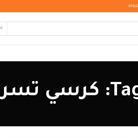
0102
أخ
لاسيك
حة بظهر
ودرن
يو كلاسيك