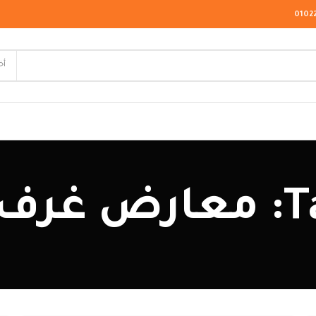
0102
أخ
لاسيك
ودرن
ودرن
يو كلاسيك