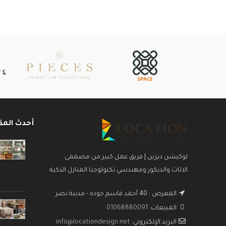
أحدث المق
لوكيشن ديزين | فريق عمل كبير من مصممى
الاثاث والديكور ومهندسي تكنولوجيا المنازل الذكية
المعرض : 40 أحمد قاسم جوده - مدينة نصر
المبيعات:
01068880091
البريد الإلكتروني:
info@locationdesign.net