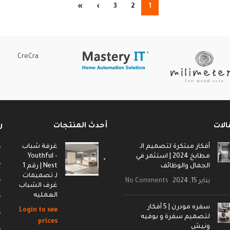
»
›
3
2
1
CreCra
الات
أحدث المنتجات
ر
أفكار مبتكرة لتصميم الـ
غرفة شباب
مطابخ 2024 | استثمر في
- Youthful
الجمال والوظائف
Nest | رقم 1
لـ تصميمات
يناير 15, 2024
No Comments
غرف الشباب
العمليه
سفره مودرن | 5 أفكار
Login to see
لتصميم سفرة و بوفيه
prices
ونيش