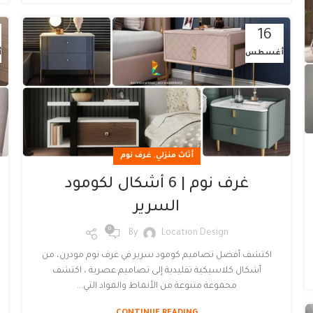
16
أغسطس
أ
,
أثاث منزلي
غرف نوم
غرف نوم | 6 أشكال لكومود
السرير
0
By
Location Design
اكتشف أفضل تصاميم كومود سرير في غرف نوم مودرن، من
أشكال كلاسيكية تقليدية إلى تصاميم عصرية ، اكتشف
مجموعة متنوعة من الأنماط والمواد التي...