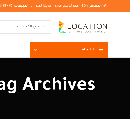
المعرض :
40 أحمد قاسم جوده - مدينة نصر
المبيعات:
2465467
الاقسام
غرف نوم ك
Tag Archives: معارض غرف نوم م
غرف نوم م
غرف نوم ن