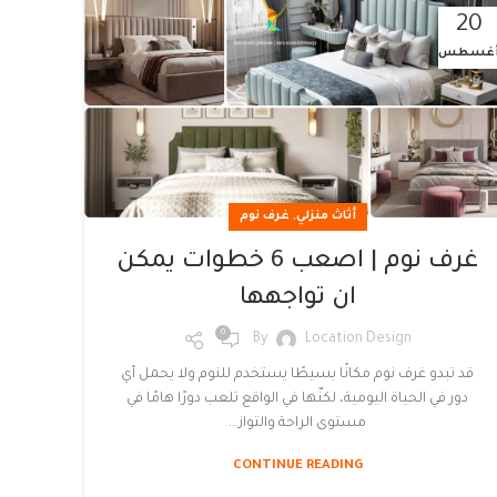
20
غسطس
,
أثاث منزلي
غرف نوم
غرف نوم | اصعب 6 خطوات يمكن
ان تواجهها
0
By
Location Design
قد تبدو غرف نوم مكانًا بسيطًا يستخدم للنوم ولا يحمل أي
دور في الحياة اليومية، لكنّها في الواقع تلعب دورًا هامًا في
مستوى الراحة والتواز...
CONTINUE READING