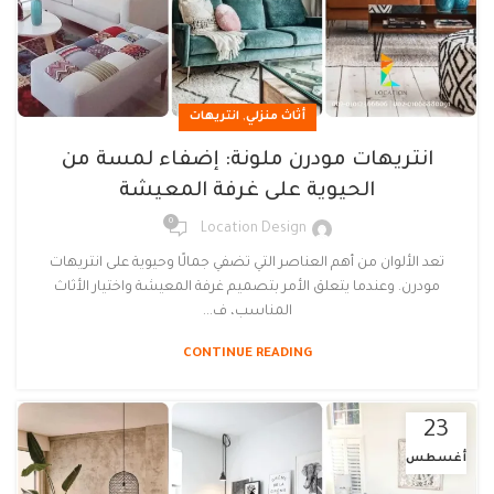
,
أثاث منزلي
انتريهات
انتريهات مودرن ملونة: إضفاء لمسة من
الحيوية على غرفة المعيشة
0
Location Design
تعد الألوان من أهم العناصر التي تضفي جمالًا وحيوية على انتريهات
مودرن. وعندما يتعلق الأمر بتصميم غرفة المعيشة واختيار الأثاث
المناسب، ف...
CONTINUE READING
23
أغسطس