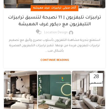
,
,
أثاث منزلي
ترابيزات
غرف معيشه
ترابيزات تليفزيون | 11 نصيحة لتنسيق ترابيزات
التليفزيون مع ديكور غرف المعيشة
0
Location Design
استمتع بتجربة مشاهدة التلفزيون بأسلوب عصري وأنيق مع تصميم
ترابيزات تليفزيون فريدة من نوعها. تتميز ترابيزات التليفزيون العصرية
بأشكال مب...
CONTINUE READING
28
أغسطس