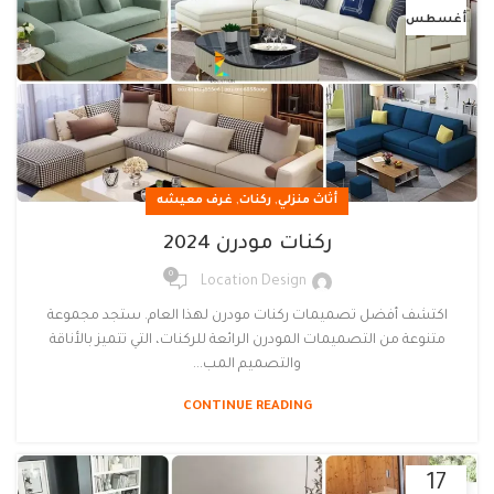
أغسطس
,
,
أثاث منزلي
ركنات
غرف معيشه
ركنات مودرن 2024
0
Location Design
اكتشف أفضل تصميمات ركنات مودرن لهذا العام. ستجد مجموعة
متنوعة من التصميمات المودرن الرائعة للركنات، التي تتميز بالأناقة
والتصميم المب...
CONTINUE READING
17