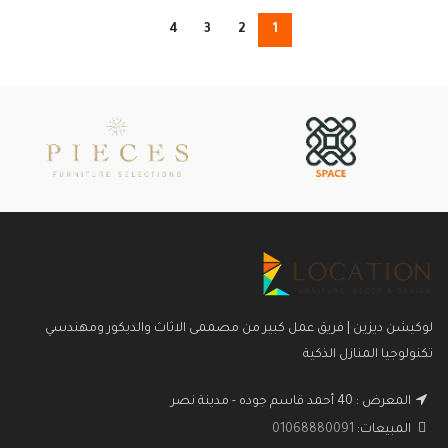
4
3
2
1
لوكيشن ديزين | فريق عمل كبير من مصممى الاثاث والديكور ومهندسي
تكنولوجيا المنازل الذكية
المعرض : 40 أحمد قاسم جوده - مدينة نصر
المبيعات:
01068880091