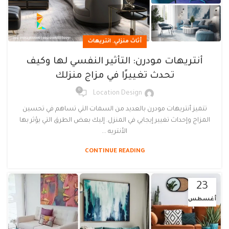
,
أثاث منزلي
انتريهات
أنتريهات مودرن: التأثير النفسي لها وكيف
تحدث تغييرًا في مزاج منزلك
0
Location Design
تتميز أنتريهات مودرن بالعديد من السمات التي تساهم في تحسين
المزاج وإحداث تغيير إيجابي في المنزل. إليك بعض الطرق التي يؤثر بها
الأنتريه ...
CONTINUE READING
23
أغسطس