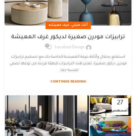
,
أثاث منزلي
غرف معيشه
ترابيزات مودرن صغيرة لديكور غرف المعيشة
0
Location Design
استمتع بجمال وأناقة غرفة المعيشة الخاصة بك مع تصميم ترابيزات
مودرن ديكور صغيرة. تعتبر هذه الترابيزات قطعًا فريدة من نوعها تضفي
لمسة جما...
CONTINUE READING
27
أغسطس