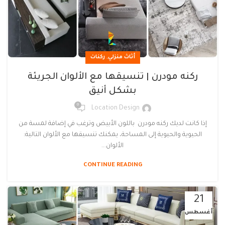
,
أثاث منزلي
ركنات
ركنه مودرن | تنسيقها مع الألوان الجريئة
بشكل أنيق
0
Location Design
إذا كانت لديك ركنه مودرن باللون الأبيض وترغب في إضافة لمسة من
الحيوية والحيوية إلى المساحة، يمكنك تنسيقها مع الألوان التالية:
الألوان...
CONTINUE READING
21
أغسطس