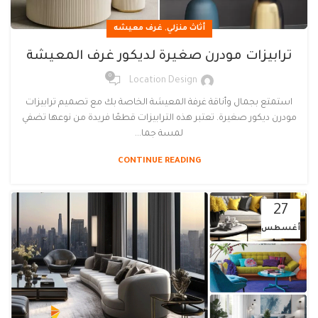
,
أثاث منزلي
غرف معيشه
ترابيزات مودرن صغيرة لديكور غرف المعيشة
0
Location Design
استمتع بجمال وأناقة غرفة المعيشة الخاصة بك مع تصميم ترابيزات
مودرن ديكور صغيرة. تعتبر هذه الترابيزات قطعًا فريدة من نوعها تضفي
لمسة جما...
CONTINUE READING
27
أغسطس