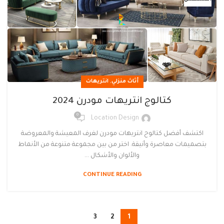
,
أثاث منزلي
انتريهات
كتالوج انتريهات مودرن 2024
0
Location Design
اكتشف أفضل كتالوح انتريهات مودرن لغرف المعيشة والمعروضة
بتصميمات معاصرة وأنيقة. اختر من بين مجموعة متنوعة من الأنماط
والألوان والأشكال ...
CONTINUE READING
3
2
1