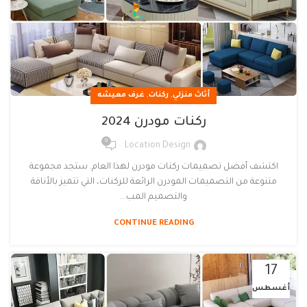
,
,
أثاث منزلي
ركنات
غرف معيشه
ركنات مودرن 2024
0
Location Design
اكتشف أفضل تصميمات ركنات مودرن لهذا العام. ستجد مجموعة
متنوعة من التصميمات المودرن الرائعة للركنات، التي تتميز بالأناقة
والتصميم المب...
CONTINUE READING
17
أغسطس