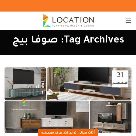
Tag Archives: صوفا بيج
31
أغسطس
,
,
أثاث منزلي
ترابيزات
غرف معيشه