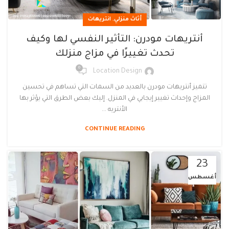
,
أثاث منزلي
انتريهات
أنتريهات مودرن: التأثير النفسي لها وكيف
تحدث تغييرًا في مزاج منزلك
0
Location Design
تتميز أنتريهات مودرن بالعديد من السمات التي تساهم في تحسين
المزاج وإحداث تغيير إيجابي في المنزل. إليك بعض الطرق التي يؤثر بها
الأنتريه ...
CONTINUE READING
23
أغسطس