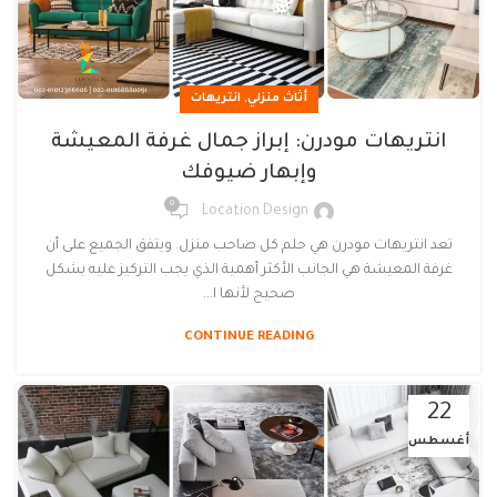
,
أثاث منزلي
انتريهات
انتريهات مودرن: إبراز جمال غرفة المعيشة
وإبهار ضيوفك
0
Location Design
تعد انتريهات مودرن هي حلم كل صاحب منزل. ويتفق الجميع على أن
غرفة المعيشة هي الجانب الأكثر أهمية الذي يجب التركيز عليه بشكل
صحيح لأنها ا...
CONTINUE READING
22
أغسطس