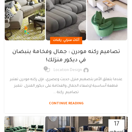
,
أثاث منزلي
ركنات
تصاميم ركنه مودرن : جمال وفخامة ينبضان
في ديكور منزلك!
0
Location Design
عندما يتعلق الأمر بتصميم منزل حديث وعصري، فإن ركنه مودرن تعتبر
قطعة أساسية لإضفاء الجمال والفخامة على ديكور المنزل. تتميز
تصاميم ركنة ...
CONTINUE READING
17
أغسطس