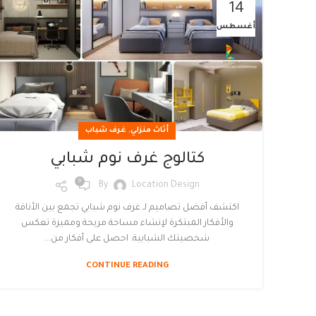
14
أغسطس
,
أثاث منزلي
غرف شباب
كتالوج غرف نوم شبابي
0
By
Location Design
اكتشف أفضل تصاميم لـ غرف نوم شبابي تجمع بين الأناقة
والأفكار المبتكرة لإنشاء مساحة مريحة ومميزة تعكس
شخصيتك الشبابية. احصل على أفكار من...
CONTINUE READING