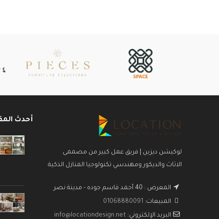
أحدث المق
لوكيشن ديزين | فريق عمل كبير من مصممى
الاثاث والديكور ومهندسي تكنولوجيا المنازل الذكية
المعرض : 40 أحمد قاسم جوده - مدينة نصر
المبيعات:
01068880091
البريد الإلكتروني:
info@locationdesign.net