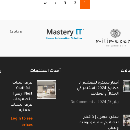
»
›
3
2
1
CreCra
الات
أحدث المنتجات
ر
أفكار مبتكرة لتصميم الـ
غرفة شباب
مطابخ 2024 | استثمر في
- Youthful
الجمال والوظائف
Nest | رقم 1
لـ تصميمات
يناير 15, 2024
No Comments
غرف الشباب
العمليه
سفره مودرن | 5 أفكار
Login to see
لتصميم سفرة و بوفيه
prices
ونيش