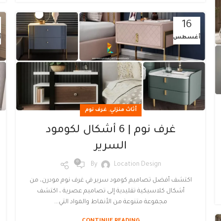
16
أغسطس
أ
,
أثاث منزلي
غرف نوم
غرف نوم | 6 أشكال لكومود
السرير
0
By
Location Design
اكتشف أفضل تصاميم كومود سرير في غرف نوم مودرن، من
أشكال كلاسيكية تقليدية إلى تصاميم عصرية ، اكتشف
مجموعة متنوعة من الأنماط والمواد التي...