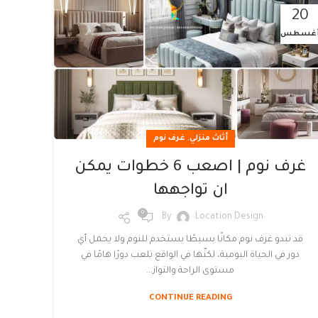
20
غسطس
,
أثاث منزلي
غرف نوم
غرف نوم | اصعب 6 خطوات يمكن
ان تواجهها
0
By
Location Design
قد تبدو غرف نوم مكانًا بسيطًا يستخدم للنوم ولا يحمل أي
دور في الحياة اليومية، لكنّها في الواقع تلعب دورًا هامًا في
مستوى الراحة والتواز...
CONTINUE READING