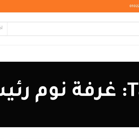
0102
أخ
لاسيك
يرة
ودرن
يو كلاسيك