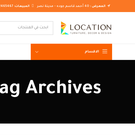
المعرض :
40 أحمد قاسم جوده - مدينة نصر
المبيعات:
2465467
الاقسام
غرف نوم ك
Tag Archives: غرفة نوم رئيسية صغ
غرف نوم م
غرف نوم ن